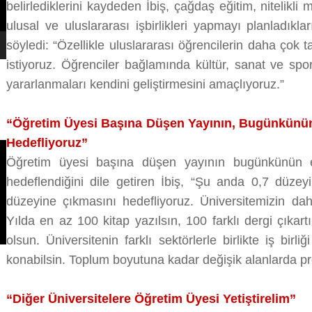
belirlediklerini kaydeden İbiş, çağdaş eğitim, nitelikli 
ulusal ve uluslararası işbirlikleri yapmayı planladıkları
söyledi: “Özellikle uluslararası öğrencilerin daha çok ta
istiyoruz. Öğrenciler bağlamında kültür, sanat ve spo
yararlanmaları kendini geliştirmesini amaçlıyoruz.”
“Öğretim Üyesi Başına Düşen Yayının, Bugünkünün 
Hedefliyoruz”
Öğretim üyesi başına düşen yayının bugünkünün e
hedeflendiğini dile getiren İbiş, “Şu anda 0,7 düzey
düzeyine çıkmasını hedefliyoruz. Üniversitemizin daha
Yılda en az 100 kitap yazılsın, 100 farklı dergi çıkart
olsun. Üniversitenin farklı sektörlerle birlikte iş birl
konabilsin. Toplum boyutuna kadar değişik alanlarda pro
“Diğer Üniversitelere Öğretim Üyesi Yetiştirelim”