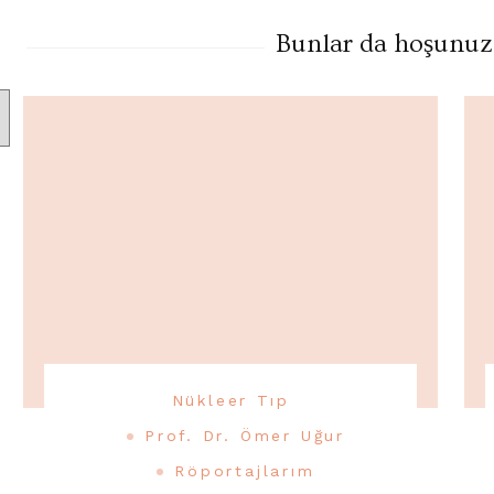
Bunlar da hoşunuza 
Nükleer Tıp
Prof. Dr. Ömer Uğur
Röportajlarım