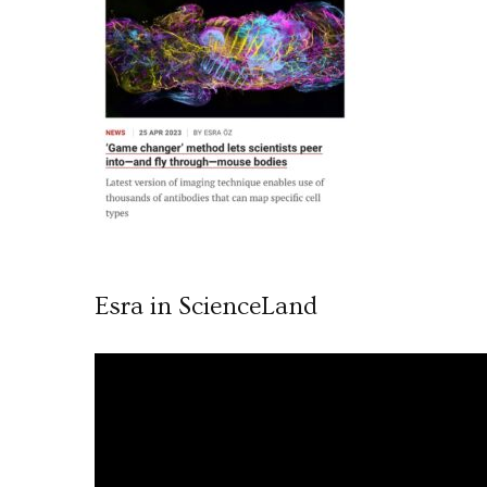
Esra in ScienceLand
Video
oynatıcı