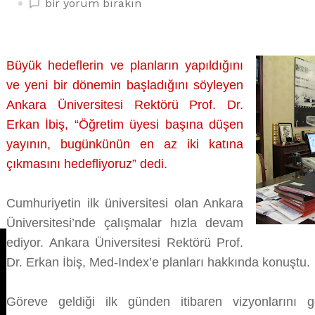
ANKARA
bir yorum bırakın
ÜNİVERSİTESİ
HEDEFİNİ
BÜYÜTTÜ
Büyük hedeflerin ve planların yapıldığını
üzerine
ve yeni bir dönemin başladığını söyleyen
Ankara Üniversitesi Rektörü Prof. Dr.
Erkan İbiş, “Öğretim üyesi başına düşen
yayının, bugünkünün en az iki katına
çıkmasını hedefliyoruz” dedi.
Cumhuriyetin ilk üniversitesi olan Ankara
Üniversitesi’nde çalışmalar hızla devam
ediyor. Ankara Üniversitesi Rektörü Prof.
Dr. Erkan İbiş, Med-Index’e planları hakkında konuştu.
Göreve geldiği ilk günden itibaren vizyonlarını ge