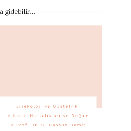
gidebilir...
Jinekoloji ve Obstetrik
Kadın Hastalıkları ve Doğum
Prof. Dr. S. Cansun Demir