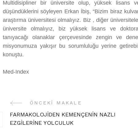
Multidisipliner bir üniversite olup, yüksek lisans 
düşündüklerini söyleyen Erkan İbiş, “Bizim biraz kulva
araştırma üniversitesi olmalıyız. Biz , diğer üniversitel
üniversite olmalıyız, biz yüksek lisans ve doktor
tanıyacağı olanaklar çerçevesinde zengin ve dene
misyonumuza yakışır bu sorumluluğu yerine getirebi
konuştu.
Med-Index
ÖNCEKI MAKALE
Yazı
FARMAKOLOJİDEN KEMENÇENİN NAZLI
Gezinme
EZGİLERİNE YOLCULUK