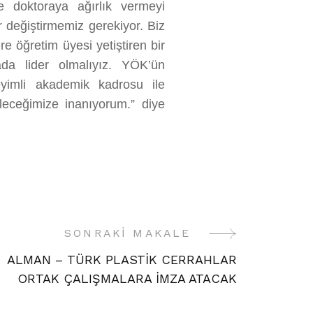
ve doktoraya ağırlık vermeyi
r değiştirmemiz gerekiyor. Biz
ere öğretim üyesi yetiştiren bir
ada lider olmalıyız. YÖK’ün
yimli akademik kadrosu ile
leceğimize inanıyorum.” diye
SONRAKI MAKALE
ALMAN – TÜRK PLASTİK CERRAHLAR
ORTAK ÇALIŞMALARA İMZA ATACAK