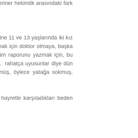
eriner hekimlik arasındaki fark
ne 11 ve 13 yaşlarında iki kız
amak için doktor olmaya, başka
üm raporunu yazmak için, bu
, rahatça uyusunlar diye dün
rmüş, öylece yatağa sokmuş,
hayretle karşıladıkları beden