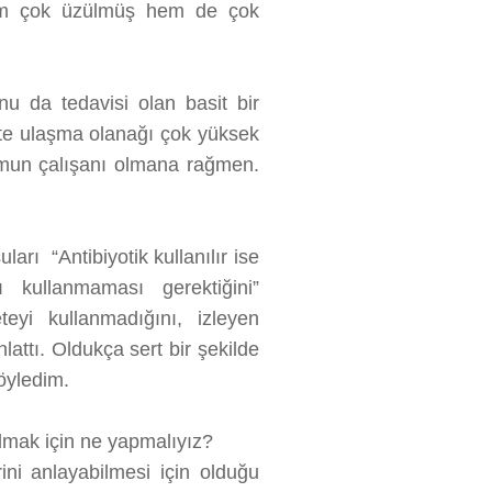
Hem çok üzülmüş hem de çok
u da tedavisi olan basit bir
te ulaşma olanağı çok yüksek
rumun çalışanı olmana rağmen.
rı “Antibiyotik kullanılır ise
 kullanmaması gerektiğini”
yi kullanmadığını, izleyen
attı. Oldukça sert bir şekilde
öyledim.
ulmak için ne yapmalıyız?
rini anlayabilmesi için olduğu