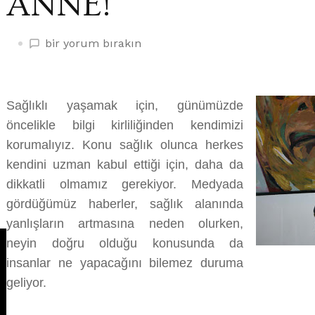
ANNE!
ÇOCUĞUNU
bir yorum bırakın
PİREDEN
KORUYAYIM
DERKEN
Sağlıklı yaşamak için, günümüzde
ZEHİRLEYEN
öncelikle bilgi kirliliğinden kendimizi
ANNE!
üzerine
korumalıyız. Konu sağlık olunca herkes
kendini uzman kabul ettiği için, daha da
dikkatli olmamız gerekiyor. Medyada
gördüğümüz haberler, sağlık alanında
yanlışların artmasına neden olurken,
neyin doğru olduğu konusunda da
insanlar ne yapacağını bilemez duruma
geliyor.