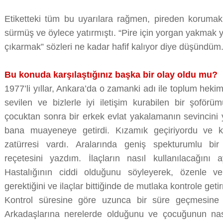
Etiketteki tüm bu uyarılara rağmen, pireden korumak 
sürmüş ve öylece yatırmıştı. “Pire için yorgan yakmak
çıkarmak” sözleri ne kadar hafif kalıyor diye düşündüm
Bu konuda karşılaştığınız başka bir olay oldu mu?
1977’li yıllar, Ankara’da o zamanki adı ile toplum heki
sevilen ve bizlerle iyi iletişim kurabilen bir şoför
çocuktan sonra bir erkek evlat yakalamanın sevincini
bana muayeneye getirdi. Kızamık geçiriyordu ve k
zatürresi vardı. Aralarında geniş spekturumlu bir
reçetesini yazdım. İlaçların nasıl kullanılacağını ay
Hastalığının ciddi olduğunu söyleyerek, özenle ve
gerektiğini ve ilaçlar bittiğinde de mutlaka kontrole get
Kontrol süresine göre uzunca bir süre geçmesine 
Arkadaşlarına nerelerde olduğunu ve çocuğunun nas