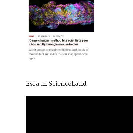
Esra in ScienceLand
Video
oynatıcı