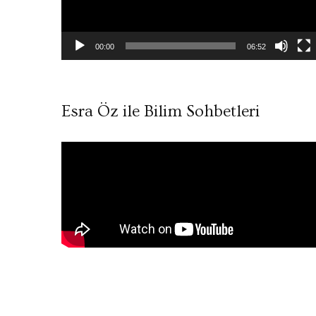
00:00
06:52
Esra Öz ile Bilim Sohbetleri