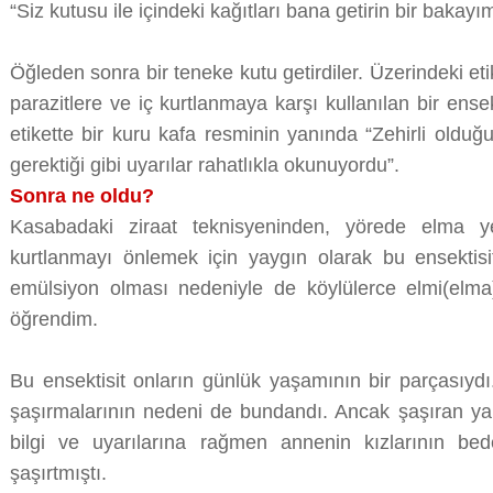
“Siz kutusu ile içindeki kağıtları bana getirin bir bakay
Öğleden sonra bir teneke kutu getirdiler. Üzerindeki e
parazitlere ve iç kurtlanmaya karşı kullanılan bir ense
etikette bir kuru kafa resminin yanında “Zehirli oldu
gerektiği gibi uyarılar rahatlıkla okunuyordu”.
Sonra ne oldu?
Kasabadaki ziraat teknisyeninden, yörede elma yetiş
kurtlanmayı önlemek için yaygın olarak bu ensektisit 
emülsiyon olması nedeniyle de köylülerce elmi(elma) 
öğrendim.
Bu ensektisit onların günlük yaşamının bir parçası
şaşırmalarının nedeni de bundandı. Ancak şaşıran yaln
bilgi ve uyarılarına rağmen annenin kızlarının b
şaşırtmıştı.