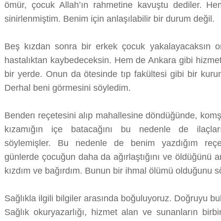
ömür, çocuk Allah’ın rahmetine kavuştu dediler. 
sinirlenmiştim. Benim için anlaşılabilir bir durum değil.
Beş kızdan sonra bir erkek çocuk yakalayacaksın on
hastalıktan kaybedeceksin. Hem de Ankara gibi hizme
bir yerde. Onun da ötesinde tıp fakültesi gibi bir ku
Derhal beni görmesini söyledim.
Benden reçetesini alıp mahallesine döndüğünde, komşula
kızamığın içe batacağını bu nedenle de ilaçları
söylemişler. Bu nedenle de benim yazdığım reçete
günlerde çocuğun daha da ağırlaştığını ve öldüğünü anl
kızdım ve bağırdım. Bunun bir ihmal ölümü olduğunu s
Sağlıkla ilgili bilgiler arasında boğuluyoruz. Doğruyu b
Sağlık okuryazarlığı, hizmet alan ve sunanların birbi