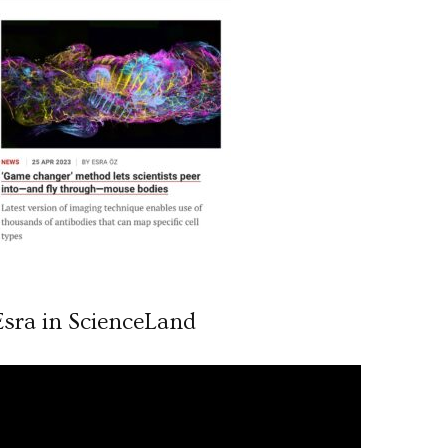
Esra in ScienceLand
ideo
ynatıcı