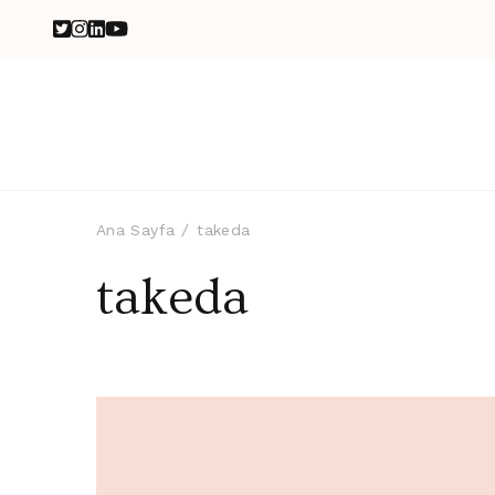
Ana Sayfa
takeda
takeda