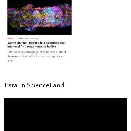
Esra in ScienceLand
Video
oynatıcı