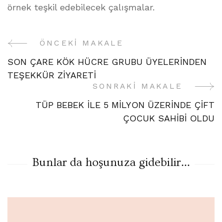
örnek teşkil edebilecek çalışmalar.
ÖNCEKI MAKALE
Yazı
SON ÇARE KÖK HÜCRE GRUBU ÜYELERİNDEN
Gezinme
TEŞEKKÜR ZİYARETİ
SONRAKI MAKALE
TÜP BEBEK İLE 5 MİLYON ÜZERİNDE ÇİFT
ÇOCUK SAHİBİ OLDU
Bunlar da hoşunuza gidebilir...