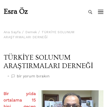
Esra Öz
Ana Sayfa
Dernek
TÜRKİYE SOLUNUM
ARAŞTIRMALARI DERNEĞİ
TÜRKİYE SOLUNUM
ARAŞTIRMALARI DERNEĞİ
TÜRKİYE
bir yorum bırakın
SOLUNUM
ARAŞTIRMALARI
DERNEĞİ
Bir yılda
üzerine
ortalama 15
bini geçen