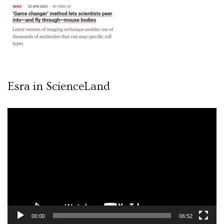
Esra in ScienceLand
Video
oynatıcı
00:00
06:52