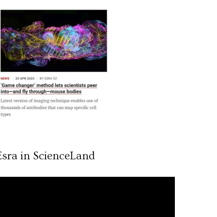
Esra in ScienceLand
ideo
ynatıcı