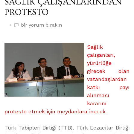
SAĞLIK ÇALIŞANLARINDAN
PROTESTO
SAĞLIK
bir yorum bırakın
ÇALIŞANLARINDAN
PROTESTO
üzerine
Sağlık
çalışanları,
yürürlüğe
girecek olan
vatandaşlardan
katkı payı
alınması
kararını
protesto etmek için meydanlara inecek.
Türk Tabipleri Birliği (TTB), Türk Eczacılar Birliği