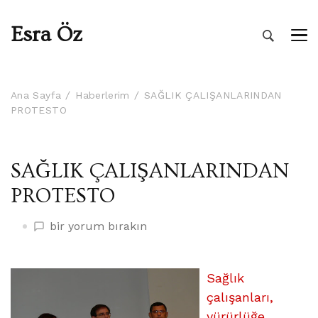
Esra Öz
Ana Sayfa
Haberlerim
SAĞLIK ÇALIŞANLARINDAN
PROTESTO
SAĞLIK ÇALIŞANLARINDAN
PROTESTO
SAĞLIK
bir yorum bırakın
ÇALIŞANLARINDAN
PROTESTO
üzerine
Sağlık
çalışanları,
yürürlüğe