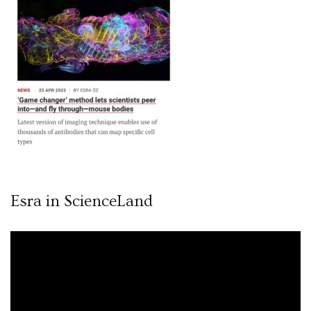
Esra in ScienceLand
Video
oynatıcı