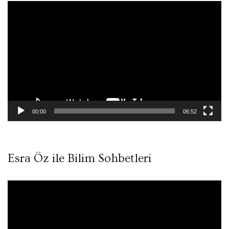
Video
oynatıcı
00:00
06:52
Esra Öz ile Bilim Sohbetleri