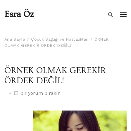
Esra Öz
Ana Sayfa
Çocuk Sağlığı ve Hastalıkları
ÖRNEK
OLMAK GEREKİR ÖRDEK DEĞİL!
ÖRNEK OLMAK GEREKİR
ÖRDEK DEĞİL!
ÖRNEK
bir yorum bırakın
OLMAK
GEREKİR
ÖRDEK
DEĞİL!
üzerine