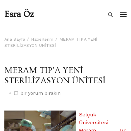
Esra Öz
Ana Sayfa
Haberlerim
MERAM TIP’A YENİ
STERİLİZASYON ÜNİTESİ
MERAM TIP’A YENİ
STERİLİZASYON ÜNİTESİ
MERAM
bir yorum bırakın
TIP’A
YENİ
STERİLİZASYON
Selçuk
ÜNİTESİ
Üniversitesi
üzerine
Meram Tıp