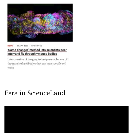
Esra in ScienceLand
Video
oynatıcı