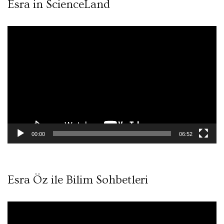
Esra in ScienceLand
Video
oynatıcı
00:00
06:52
Esra Öz ile Bilim Sohbetleri