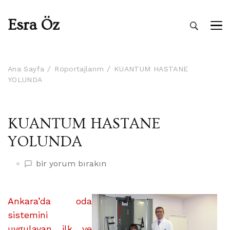
Esra Öz
Ana Sayfa
Röportajlarım
KUANTUM HASTANE
YOLUNDA
KUANTUM HASTANE
YOLUNDA
KUANTUM
bir yorum bırakın
HASTANE
YOLUNDA
üzerine
Ankara’da oda
sistemini
uygulayan ilk ve