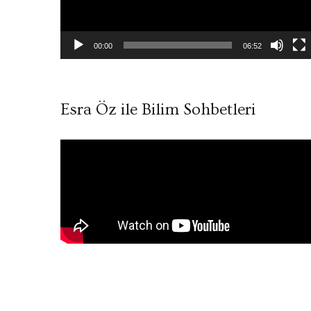
00:00
06:52
Esra Öz ile Bilim Sohbetleri