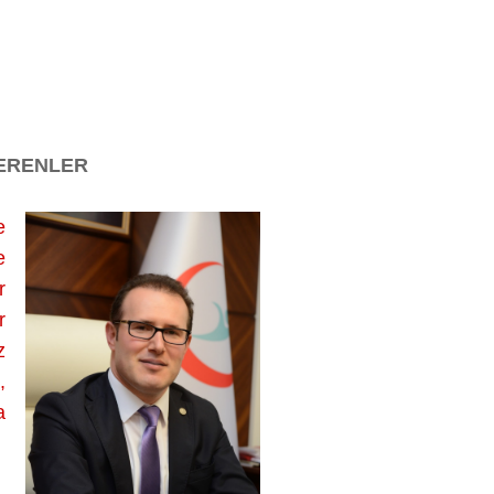
VERENLER
e
e
r
r
z
,
a