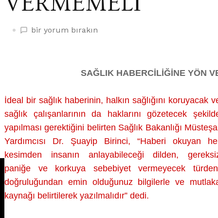
VERMEMELİ
İDEAL
bir yorum bırakın
SAĞLIK
HABERİ
GEREKSİZ
SAĞLIK HABERCİLİĞİNE YÖN 
PANİĞE
VE
KORKUYA
İdeal bir sağlık haberinin, halkın sağlığını koruyacak v
SEBEBİYET
sağlık çalışanlarının da haklarını gözetecek şekild
VERMEMELİ
yapılması gerektiğini belirten Sağlık Bakanlığı Müsteşa
üzerine
Yardımcısı Dr. Şuayip Birinci, “Haberi okuyan he
kesimden insanın anlayabileceği dilden, gereksi
paniğe ve korkuya sebebiyet vermeyecek türden
doğruluğundan emin olduğunuz bilgilerle ve mutlak
kaynağı belirtilerek yazılmalıdır” dedi.