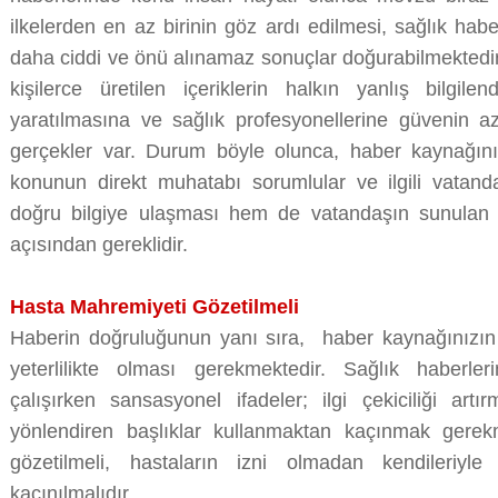
ilkelerden en az birinin göz ardı edilmesi, sağlık habe
daha ciddi ve önü alınamaz sonuçlar doğurabilmekte
kişilerce üretilen içeriklerin halkın yanlış bilgile
yaratılmasına ve sağlık profesyonellerine güvenin 
gerçekler var. Durum böyle olunca, haber kaynağını
konunun direkt muhatabı sorumlular ve ilgili vatan
doğru bilgiye ulaşması hem de vatandaşın sunulan bi
açısından gereklidir.
Hasta Mahremiyeti Gözetilmeli
Haberin doğruluğunun yanı sıra, haber kaynağınızın 
yeterlilikte olması gerekmektedir. Sağlık haberler
çalışırken sansasyonel ifadeler; ilgi çekiciliği art
yönlendiren başlıklar kullanmaktan kaçınmak gerek
gözetilmeli, hastaların izni olmadan kendileriyle i
kaçınılmalıdır.