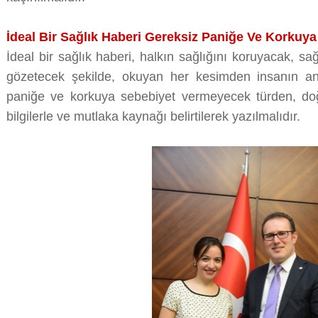
İdeal Bir Sağlık Haberi Gereksiz Paniğe Ve Korkuy
İdeal bir sağlık haberi, halkın sağlığını koruyacak, sağ
gözetecek şekilde, okuyan her kesimden insanın anl
paniğe ve korkuya sebebiyet vermeyecek türden, d
bilgilerle ve mutlaka kaynağı belirtilerek yazılmalıdır.