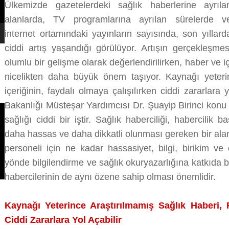
Ülkemizde gazetelerdeki sağlık haberlerine ayrıla
alanlarda, TV programlarına ayrılan sürelerde v
internet ortamındaki yayınların sayısında, son yıllard
ciddi artış yaşandığı görülüyor. Artışın gerçekleşmes
olumlu bir gelişme olarak değerlendirilirken, haber ve iç
nicelikten daha büyük önem taşıyor. Kaynağı yeterin
içeriğinin, faydalı olmaya çalışılırken ciddi zararlara y
Bakanlığı Müsteşar Yardımcısı Dr. Şuayip Birinci konu ile
sağlığı ciddi bir iştir. Sağlık haberciliği, habercilik b
daha hassas ve daha dikkatli olunması gereken bir aland
personeli için ne kadar hassasiyet, bilgi, birikim ve
yönde bilgilendirme ve sağlık okuryazarlığına katkıda b
habercilerinin de aynı özene sahip olması önemlidir.
Kaynağı Yeterince Araştırılmamış Sağlık Haberi, 
Ciddi Zararlara Yol Açabilir