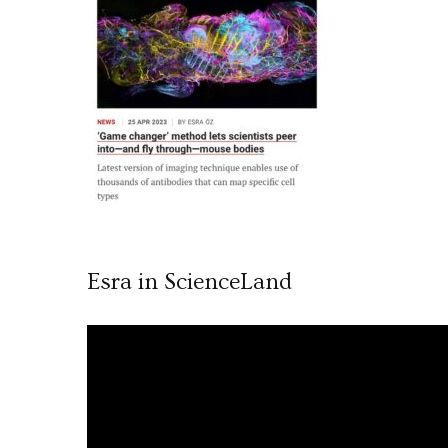
Esra in ScienceLand
Video
oynatıcı