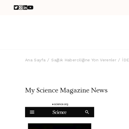
Ana Sayfa
Sağlık Haberciliğine Yön Verenler
İD
My Science Magazine News