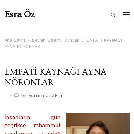
Esra Öz
Ana Sayfa
Beynin Gizemli Dünyası
EMPATİ KAYNAĞI
AYNA NÖRONLAR
EMPATİ KAYNAĞI AYNA
NÖRONLAR
EMPATİ
bir yorum bırakın
KAYNAĞI
AYNA
NÖRONLAR
İnsanların gün
üzerine
geçtikçe tahammül
sınırlarının azaldığı