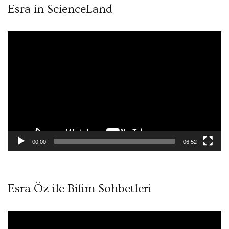
Esra in ScienceLand
Video
oynatıcı
00:00
06:52
Esra Öz ile Bilim Sohbetleri