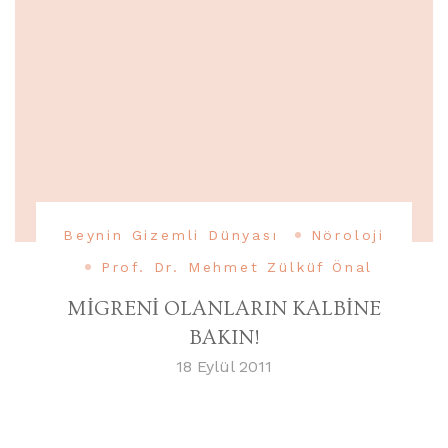
Beynin Gizemli Dünyası
Nöroloji
Prof. Dr. Mehmet Zülküf Önal
MİGRENİ OLANLARIN KALBİNE
BAKIN!
18 Eylül 2011