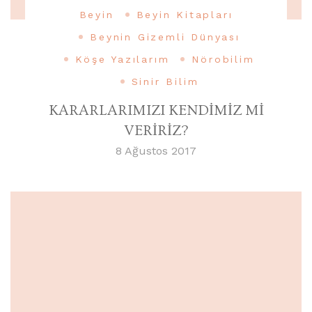
Beyin
Beyin Kitapları
Beynin Gizemli Dünyası
Köşe Yazılarım
Nörobilim
Sinir Bilim
KARARLARIMIZI KENDİMİZ Mİ
VERİRİZ?
8 Ağustos 2017