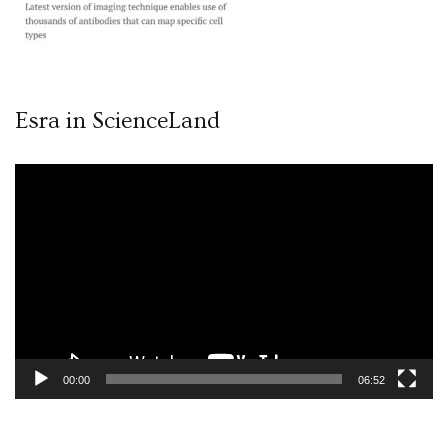
Esra in ScienceLand
Video
oynatıcı
00:00
06:52