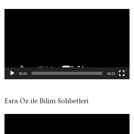
Video
oynatıcı
00:00
06:52
Esra Öz ile Bilim Sohbetleri