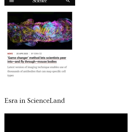
Esra in ScienceLand
Video
oynatıcı