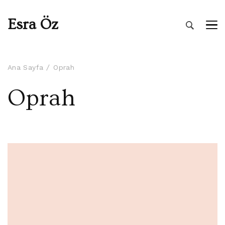
Esra Öz
Ana Sayfa
Oprah
Oprah