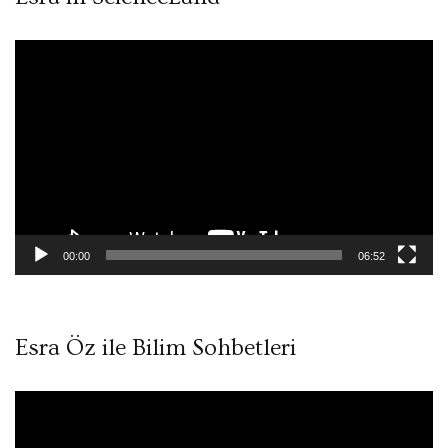
Video
oynatıcı
00:00
06:52
Esra Öz ile Bilim Sohbetleri