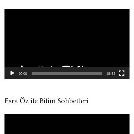
Video
oynatıcı
00:00
06:52
Esra Öz ile Bilim Sohbetleri