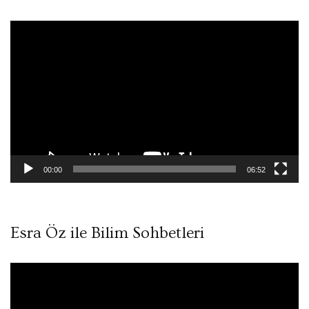
Video
oynatıcı
00:00
06:52
Esra Öz ile Bilim Sohbetleri