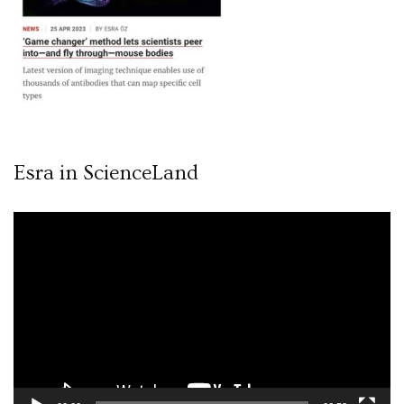
Esra in ScienceLand
Video
oynatıcı