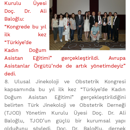
ASİSTAN
Kurulu Üyesi
EĞİTİMİ
Doç. Dr. Ali
YAPILDI”
Baloğlu:
üzerine
“Kongrede bu yıl
ilk kez
“Türkiye’de
Kadın Doğum
Asistan Eğitimi” gerçekleştirildi. Avrupa
Asistanlar Örgütü’nde de artık yönetimdeyiz”
dedi.
8. Ulusal Jinekoloji ve Obstetrik Kongresi
kapsamında bu yıl ilk kez “Türkiye’de Kadın
Doğum Asistan Eğitimi” gerçekleştirildiğini
belirten Türk Jinekoloji ve Obstetrik Derneği
(TJOD) Yönetim Kurulu Üyesi Doç. Dr. Ali
Baloğlu, TJOD’un güçlü bir kurumsal yapı
olduğunu söyledi. Doç. Dr. Baloğlu, dernek