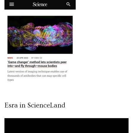
Esra in ScienceLand
Video
oynatıcı