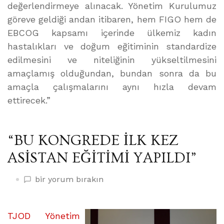
değerlendirmeye alınacak. Yönetim Kurulumuz
göreve geldiği andan itibaren, hem FIGO hem de
EBCOG kapsamı içerinde ülkemiz kadın
hastalıkları ve doğum eğitiminin standardize
edilmesini ve niteliğinin yükseltilmesini
amaçlamış olduğundan, bundan sonra da bu
amaçla çalışmalarını aynı hızla devam
ettirecek.”
“BU KONGREDE İLK KEZ
ASİSTAN EĞİTİMİ YAPILDI”
“BU
bir yorum bırakın
KONGREDE
İLK
KEZ
TJOD Yönetim