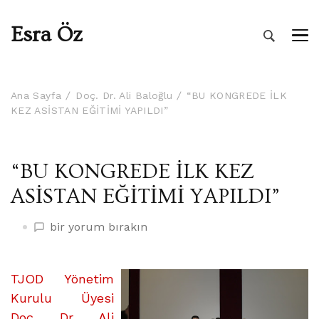
Esra Öz
Ana Sayfa
Doç. Dr. Ali Baloğlu
“BU KONGREDE İLK
KEZ ASİSTAN EĞİTİMİ YAPILDI”
“BU KONGREDE İLK KEZ
ASİSTAN EĞİTİMİ YAPILDI”
“BU
bir yorum bırakın
KONGREDE
İLK
KEZ
TJOD Yönetim
ASİSTAN
Kurulu Üyesi
EĞİTİMİ
Doç. Dr. Ali