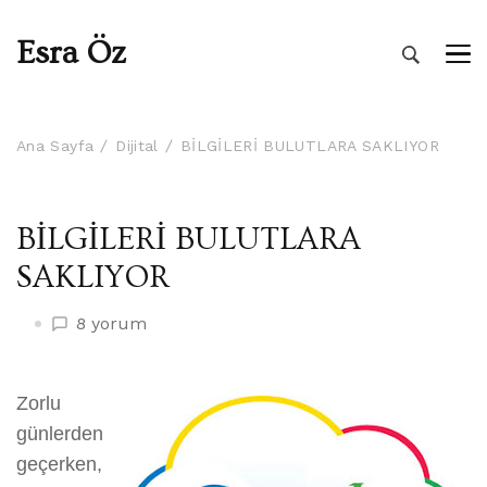
Esra Öz
Ana Sayfa
Dijital
BİLGİLERİ BULUTLARA SAKLIYOR
BİLGİLERİ BULUTLARA
SAKLIYOR
BİLGİLERİ
8 yorum
BULUTLARA
SAKLIYOR
için
Zorlu
günlerden
geçerken,