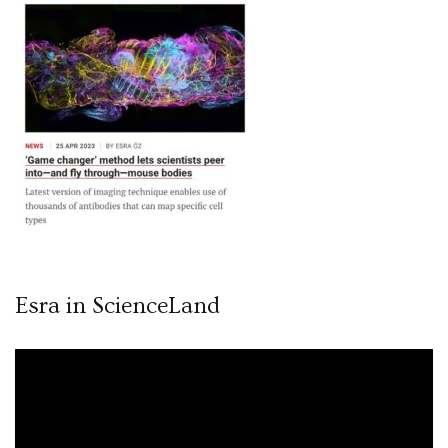
Esra in ScienceLand
Video
oynatıcı