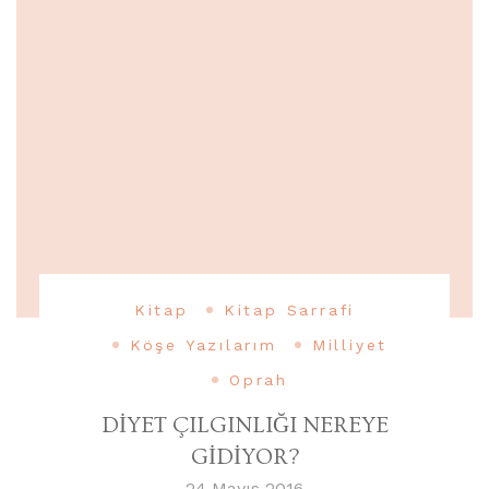
Kitap
Kitap Sarrafi
Köşe Yazılarım
Milliyet
Oprah
DİYET ÇILGINLIĞI NEREYE
GİDİYOR?
24 Mayıs 2016