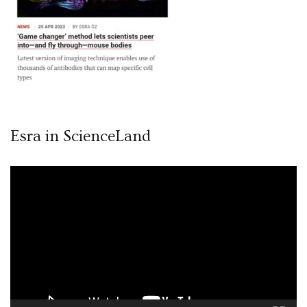
Esra in ScienceLand
Video
oynatıcı