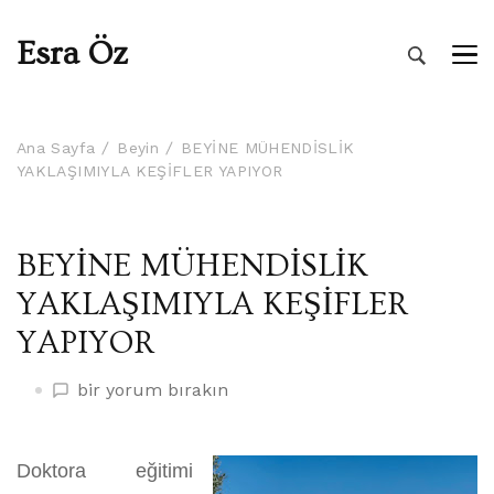
Esra Öz
Ana Sayfa
Beyin
BEYİNE MÜHENDİSLİK
YAKLAŞIMIYLA KEŞİFLER YAPIYOR
BEYİNE MÜHENDİSLİK
YAKLAŞIMIYLA KEŞİFLER
YAPIYOR
BEYİNE
bir yorum bırakın
MÜHENDİSLİK
YAKLAŞIMIYLA
KEŞİFLER
Doktora eğitimi