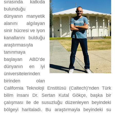
YAPIYOR
sırasında katkıda
üzerine
bulunduğu
dünyanın manyetik
alanını algılayan
sinir hücresi ve iyon
kanallarını bulduğu
araştırmasıyla
tanınmaya
başlayan ABD’de
dünyanın en iyi
üniversitelerinden
birinden olan
California Teknoloji Enstitüsü (Caltech)’nden Türk
bilim insanı Dr. Sertan Kutal Gökçe, başka bir
çalışması ile de susuzluğu düzenleyen beyindeki
bölgeyi haritaladı. Bu araştırmayla beyindeki su