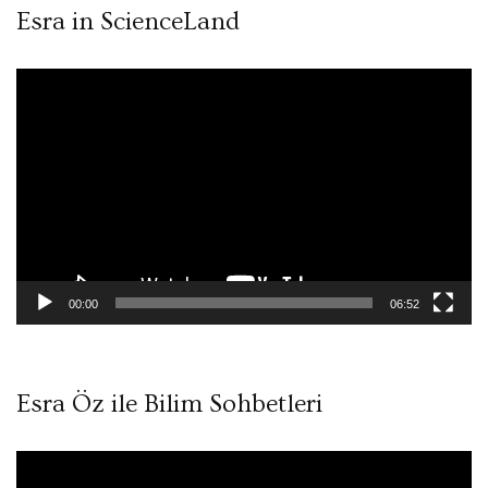
Esra in ScienceLand
Video
oynatıcı
00:00
06:52
Esra Öz ile Bilim Sohbetleri