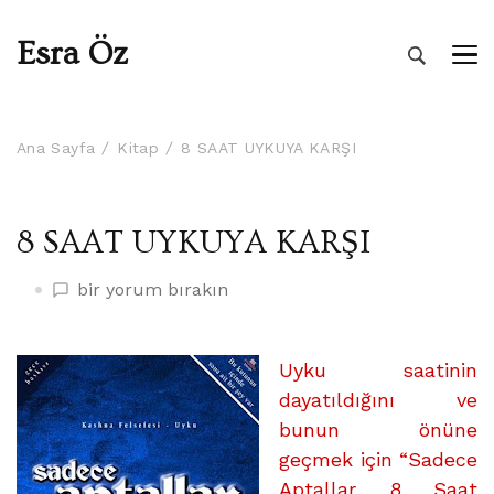
Esra Öz
Ana Sayfa
Kitap
8 SAAT UYKUYA KARŞI
8 SAAT UYKUYA KARŞI
8
bir yorum bırakın
SAAT
UYKUYA
KARŞI
Uyku saatinin
üzerine
dayatıldığını ve
bunun önüne
geçmek için “Sadece
Aptallar 8 Saat