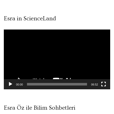
Esra in ScienceLand
Video
oynatıcı
00:00
06:52
Esra Öz ile Bilim Sohbetleri