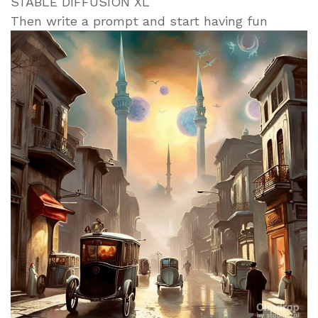
STABLE DIFFUSION XL
Then write a prompt and start having fun