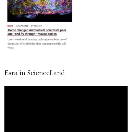
Esra in ScienceLand
Video
oynatıcı