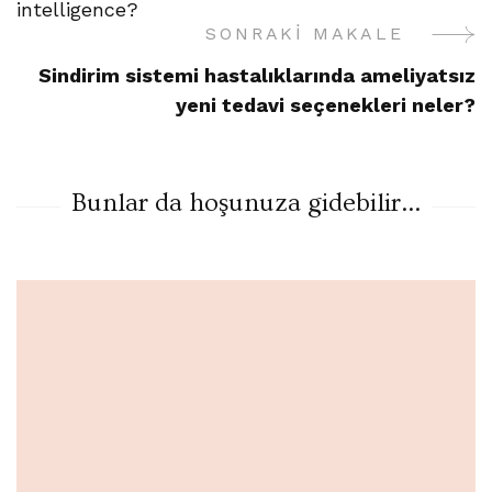
Gezinme
intelligence?
SONRAKI MAKALE
Sindirim sistemi hastalıklarında ameliyatsız
yeni tedavi seçenekleri neler?
Bunlar da hoşunuza gidebilir...