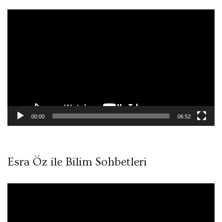
Video
oynatıcı
00:00
06:52
Esra Öz ile Bilim Sohbetleri