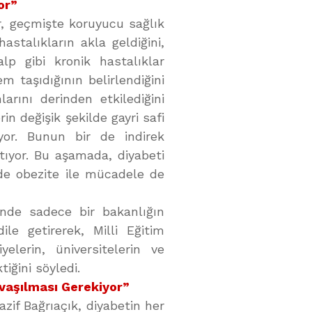
or”
r, geçmişte koruyucu sağlık
astalıkların akla geldiğini,
lp gibi kronik hastalıklar
 taşıdığının belirlendiğini
larını derinden etkilediğini
in değişik şekilde gayri safi
iyor. Bunun bir de indirek
tıyor. Bu aşamada, diyabeti
de obezite ile mücadele de
inde sadece bir bakanlığın
le getirerek, Milli Eğitim
yelerin, üniversitelerin ve
iğini söyledi.
vaşılması Gerekiyor”
zif Bağrıaçık, diyabetin her