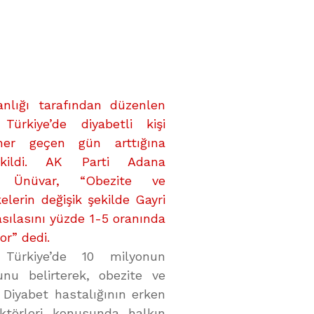
anlığı tarafından düzenlen
 Türkiye’de diyabetli kişi
 her geçen gün arttığına
ekildi. AK Parti Adana
ili Ünüvar, “Obezite ve
kelerin değişik şekilde Gayri
Hasılasını yüzde 1-5 oranında
yor” dedi.
 Türkiye’de 10 milyonun
unu belirterek, obezite ve
. Diyabet hastalığının erken
aktörleri konusunda halkın