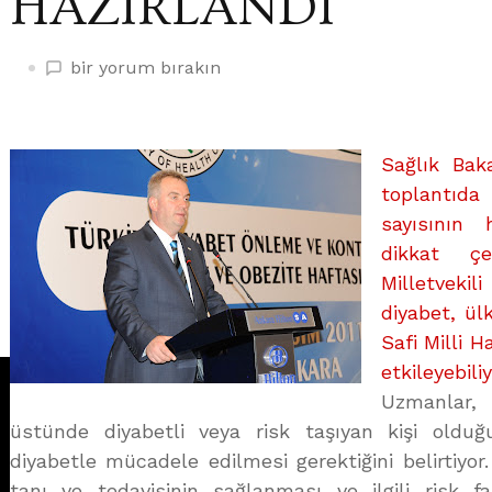
HAZIRLANDI
“TÜRKİYE
bir yorum bırakın
DİYABET
ÖNLEME
VE
Sağlık Bak
KONTROL
toplantıda
PROGRAMI”
sayısının
HAZIRLANDI
üzerine
dikkat ç
Milletvek
diyabet, ül
Safi Milli 
etkileyebili
Uzmanlar,
üstünde diyabetli veya risk taşıyan kişi olduğ
diyabetle mücadele edilmesi gerektiğini belirtiyor
tanı ve tedavisinin sağlanması ve ilgili risk f