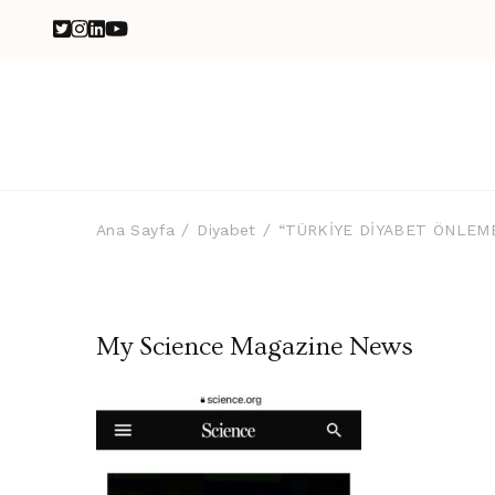
Ana Sayfa
Diyabet
“TÜRKİYE DİYABET ÖNLEM
My Science Magazine News