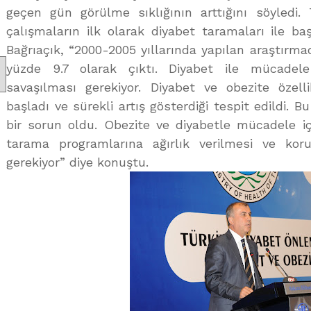
geçen gün görülme sıklığının arttığını söyledi. Tü
çalışmaların ilk olarak diyabet taramaları ile baş
Bağrıaçık, “2000-2005 yıllarında yapılan araştırma
yüzde 9.7 olarak çıktı. Diyabet ile mücadel
savaşılması gerekiyor. Diyabet ve obezite özel
başladı ve sürekli artış gösterdiği tespit edildi. B
bir sorun oldu. Obezite ve diyabetle mücadele için
tarama programlarına ağırlık verilmesi ve kor
gerekiyor” diye konuştu.