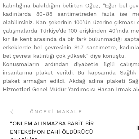
kalınlığına bakıldığını belirten Oğuz, “Eğer bel çev
kadınlarda 80-88 santimetreden fazla ise m
olabilirsiniz. Kan şekerinin 100’ün üzerine çıkması da
çalışmalarda Türkiye’de 100 erişkinden 40’ında m
kır ile kent arasında da bir fark bulunmadığı sapta
erkeklerde bel çevresinin 91.7 santimetre, kadınla
bel çevresi kalınlığı çok yüksek” diye konuştu.
Konuşmaların ardından diyabetle ilgili çalış
insanlarına plaket verildi. Bu kapsamda Sağlı
plaket armağan edildi. Akdağ adına plaketi Sağ
Hizmetleri Genel Müdür Yardımcısı Hasan Irmak ald
ÖNCEKI MAKALE
Yazı
“ÖNLEM ALINMAZSA BASİT BİR
Gezinme
ENFEKSİYON DAHİ ÖLDÜRÜCÜ