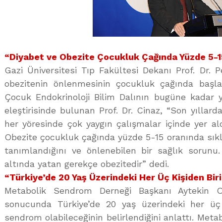
“Diyabet ve Obezite Çocukluk Çağında Yüzde 5-
Gazi Üniversitesi Tıp Fakültesi Dekanı Prof. Dr. 
obezitenin önlenmesinin çocukluk çağında başlam
Çocuk Endokrinoloji Bilim Dalının bugüne kadar y
eleştirisinde bulunan Prof. Dr. Cinaz, “Son yıllar
her yöresinde çok yaygın çalışmalar içinde yer ald
Obezite çocukluk çağında yüzde 5-15 oranında sıklı
tanımlandığını ve önlenebilen bir sağlık sorunu.
altında yatan gerekçe obezitedir” dedi.
“Türkiye’de 20 Yaş Üzerindeki Her Üç Kişiden Bi
Metabolik Sendrom Derneği Başkanı Aytekin Oğ
sonucunda Türkiye’de 20 yaş üzerindeki her üç 
sendrom olabileceğinin belirlendiğini anlattı. Met