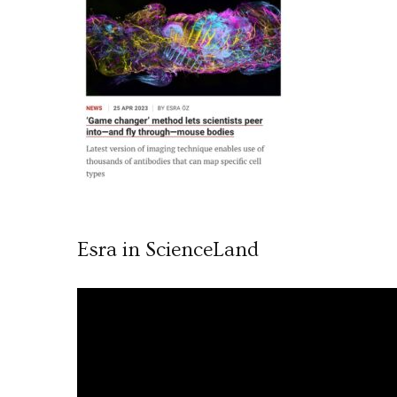
Esra in ScienceLand
Video
oynatıcı