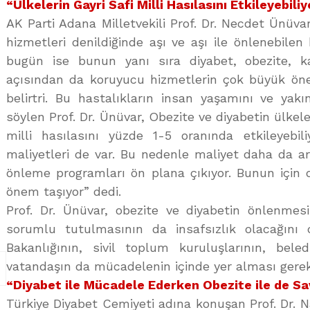
“Ülkelerin Gayri Safi Milli Hasılasını Etkileyebiliy
AK Parti Adana Milletvekili Prof. Dr. Necdet Ünüva
hizmetleri denildiğinde aşı ve aşı ile önlenebilen h
bugün ise bunun yanı sıra diyabet, obezite, ka
açısından da koruyucu hizmetlerin çok büyük önem
belirtri. Bu hastalıkların insan yaşamını ve yakın
söylen Prof. Dr. Ünüvar, Obezite ve diyabetin ülkeler
milli hasılasını yüzde 1-5 oranında etkileyebil
maliyetleri de var. Bu nedenle maliyet daha da ar
önleme programları ön plana çıkıyor. Bunun için 
önem taşıyor” dedi.
Prof. Dr. Ünüvar, obezite ve diyabetin önlenmes
sorumlu tutulmasının da insafsızlık olacağını di
Bakanlığının, sivil toplum kuruluşlarının, beledi
vatandaşın da mücadelenin içinde yer alması gerekt
“Diyabet ile Mücadele Ederken Obezite ile de Sa
Türkiye Diyabet Cemiyeti adına konuşan Prof. Dr. Na