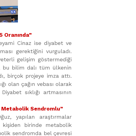
15 Oranında”
Peyami Cinaz ise diyabet ve
ası gerektiğini vurguladı.
eterli gelişim göstermediği
da bu bilim dalı tüm ülkenin
ı, birçok projeye imza attı.
ğı olan çağın vebası olarak
 Diyabet sıklığı artmasının
ri Metabolik Sendromlu”
uz, yapılan araştırmalar
kişiden birinde metabolik
abolik sendromda bel çevresi