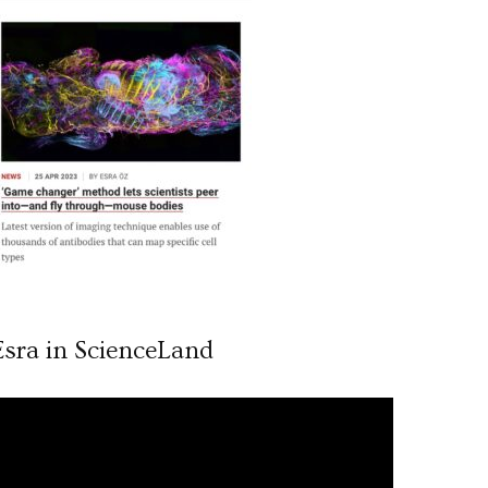
Esra in ScienceLand
ideo
ynatıcı