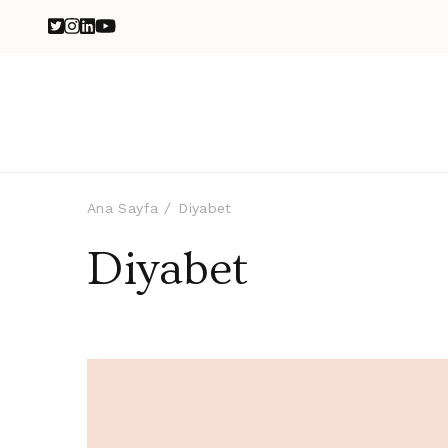
Ana Sayfa
Diyabet
Diyabet