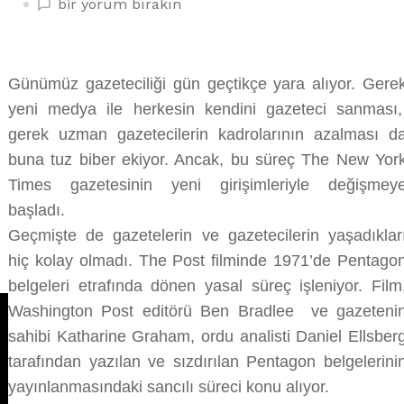
THE
bir yorum bırakın
POST
FİLMİ
GAZETECİLİĞİN
Günümüz gazeteciliği gün geçtikçe yara alıyor. Gere
KURALLARINI
yeni medya ile herkesin kendini gazeteci sanması
HATIRLATIYOR
üzerine
gerek uzman gazetecilerin kadrolarının azalması d
buna tuz biber ekiyor. Ancak, bu süreç The New Yor
Times gazetesinin yeni girişimleriyle değişmey
başladı.
Geçmişte de gazetelerin ve gazetecilerin yaşadıklar
hiç kolay olmadı.
The Post filminde 1971’de Pentago
belgeleri etrafında dönen yasal süreç işleniyor. Film
Washington Post editörü Ben Bradlee ve gazeteni
sahibi Katharine Graham, ordu analisti Daniel Ellsber
tarafından yazılan ve sızdırılan Pentagon belgelerini
yayınlanmasındaki sancılı süreci konu alıyor.