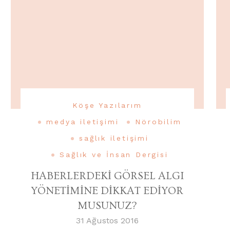
Köşe Yazılarım
medya iletişimi
Nörobilim
sağlık iletişimi
Sağlık ve İnsan Dergisi
HABERLERDEKİ GÖRSEL ALGI
YÖNETİMİNE DİKKAT EDİYOR
MUSUNUZ?
31 Ağustos 2016