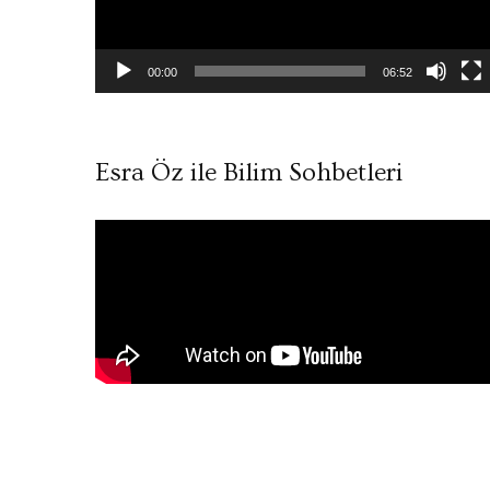
00:00
06:52
Esra Öz ile Bilim Sohbetleri