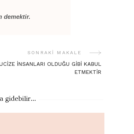
um demektir.
SONRAKI MAKALE
UCİZE İNSANLARI OLDUĞU GİBİ KABUL
ETMEKTİR
gidebilir...