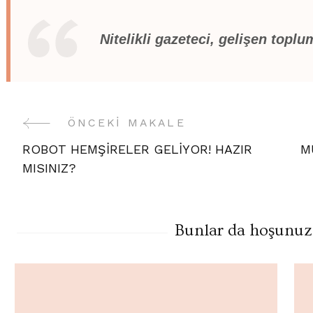
Nitelikli gazeteci, gelişen topl
ÖNCEKI MAKALE
Yazı
ROBOT HEMŞİRELER GELİYOR! HAZIR
M
Gezinme
MISINIZ?
Bunlar da hoşunuza 