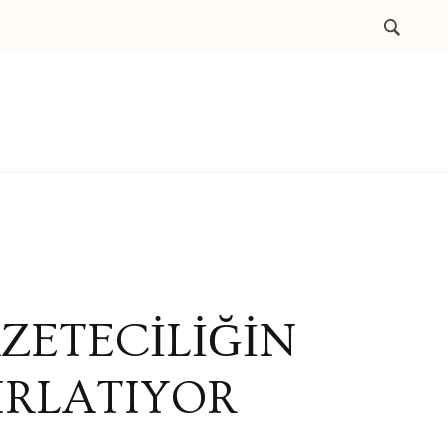
AZETECİLİĞİN
IRLATIYOR