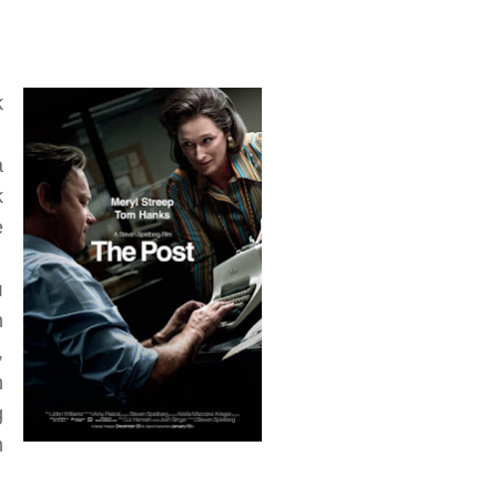
k
,
a
k
e
ı
n
,
n
g
n