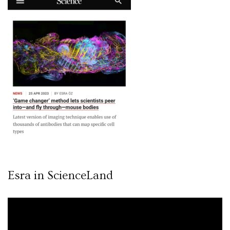
Esra in ScienceLand
Video
oynatıcı