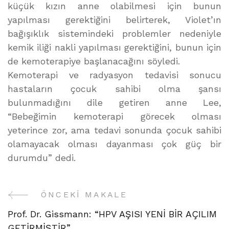
küçük kızın anne olabilmesi için bunun
yapılması gerektiğini belirterek, Violet’ın
bağışıklık sistemindeki problemler nedeniyle
kemik iliği nakli yapılması gerektiğini, bunun için
de kemoterapiye başlanacağını söyledi.
Kemoterapi ve radyasyon tedavisi sonucu
hastaların çocuk sahibi olma şansı
bulunmadığını dile getiren anne Lee,
“Bebeğimin kemoterapi görecek olması
yeterince zor, ama tedavi sonunda çocuk sahibi
olamayacak olması dayanması çok güç bir
durumdu” dedi.
ÖNCEKI MAKALE
Yazı
Prof. Dr. Gissmann: “HPV AŞISI YENİ BİR AÇILIM
Gezinme
GETİRMİŞTİR”