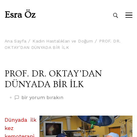
Esra Öz
Ana Sayfa
Kadın Hastalıkları ve Doğum
PROF. DR.
OKTAY’DAN DÜNYADA BİR İLK
PROF. DR. OKTAY’DAN
DÜNYADA BİR İLK
PROF.
bir yorum bırakın
DR.
OKTAY’DAN
DÜNYADA
Dünyada ilk
BİR
kez
İLK
kemoterapi