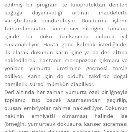
edilmiş bir program ile krioprotektan denilen
soğuğa dayanıklılığı artıran maddelerle
karıştırılarak donduruluyor. Dondurma işlemi
tamamlandıktan sonra sıvı nitrogen tankları
içinde bir doku bankasında onlarca yıl
saklanabiliyor. Hasta gebe kalmak istediğinde,
ilk olarak dokunun karın içine ya da deri altına
nakledilerek, hastanın menopozdan çıkması ve
yeniden yumurta üretimine geçmesi tercih
ediliyor. Karın için de olduğu takdirde doğal
hamilelik süreci mümkün olabiliyor.
Deri altında her zaman yumurta özel bir iğneyle
toplanıp tüp bebek aşamasından geçirilip,
oluşan embriyolar rahime naklediliyor. Dokunun
naklinin emniyetli olmaması halinde ise
(örneğin, yumurtalık dokusuna kanser sıçraması
gibi) yumurtalar dokudan ayıklanıyor. Ancak bu