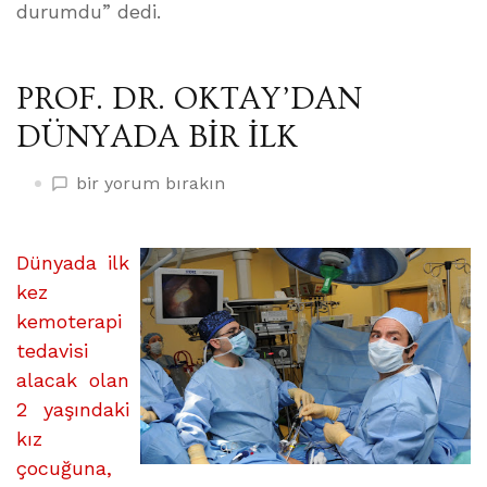
durumdu” dedi.
PROF. DR. OKTAY’DAN
DÜNYADA BİR İLK
PROF.
bir yorum bırakın
DR.
OKTAY’DAN
DÜNYADA
Dünyada ilk
BİR
kez
İLK
kemoterapi
üzerine
tedavisi
alacak olan
2 yaşındaki
kız
çocuğuna,