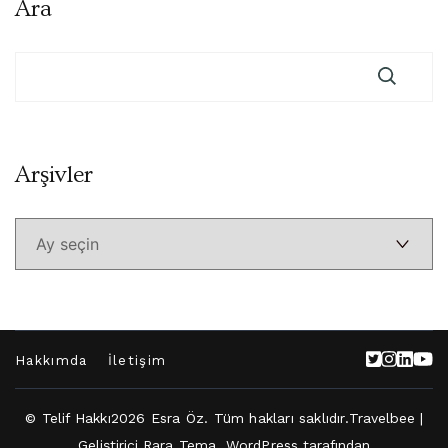
Ara
Arşivler
Arşivler
Hakkımda
İletişim
© Telif Hakkı2026
Esra Öz
. Tüm hakları saklıdır.
Travelbee |
Geliştirici
Rara Tema
.
WordPress
tarafından