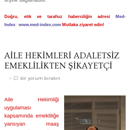
teşvik sağlanabilir. ”
Doğru, etik ve tarafsız haberciliğin adresi
Med-
Index
www.med-index.com
Mutlaka ziyaret edin!
:
AİLE HEKİMLERİ ADALETSİZ
EMEKLİLİKTEN ŞİKAYETÇİ
AİLE
bir yorum bırakın
HEKİMLERİ
ADALETSİZ
EMEKLİLİKTEN
Aile Hekimliği
ŞİKAYETÇİ
uygulaması
üzerine
kapsamında emekliliğe
yansıyan maaş