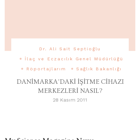
Dr. Ali Sait Septioğlu
İlaç ve Eczacılık Genel Müdürlüğü
Röportajlarım
Sağlık Bakanlığı
DANİMARKA’DAKİ İŞİTME CİHAZI
MERKEZLERİ NASIL?
28 Kasım 2011