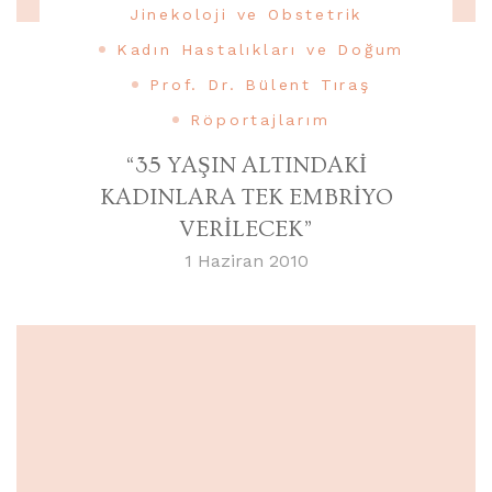
Jinekoloji ve Obstetrik
Kadın Hastalıkları ve Doğum
Prof. Dr. Bülent Tıraş
Röportajlarım
“35 YAŞIN ALTINDAKİ
KADINLARA TEK EMBRİYO
VERİLECEK”
1 Haziran 2010