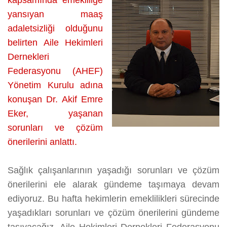
kapsamında emekliliğe
yansıyan maaş
adaletsizliği olduğunu
belirten Aile Hekimleri
Dernekleri
Federasyonu (AHEF)
Yönetim Kurulu adına
konuşan Dr. Akif Emre
Eker, yaşanan
sorunları ve çözüm
önerilerini anlattı.
Sağlık çalışanlarının yaşadığı sorunları ve çözüm
önerilerini ele alarak gündeme taşımaya devam
ediyoruz. Bu hafta hekimlerin emeklilikleri sürecinde
yaşadıkları sorunları ve çözüm önerilerini gündeme