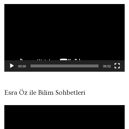
Video
oynatıcı
00:00
06:52
Esra Öz ile Bilim Sohbetleri