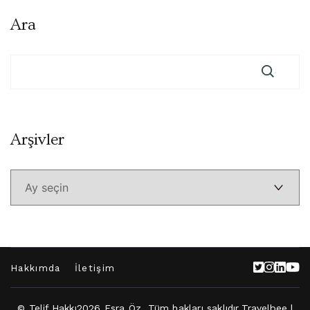
Ara
Arşivler
Arşivler
Hakkımda
İletişim
© Telif Hakkı2026
Esra Öz
. Tüm hakları saklıdır.
Travelbee |