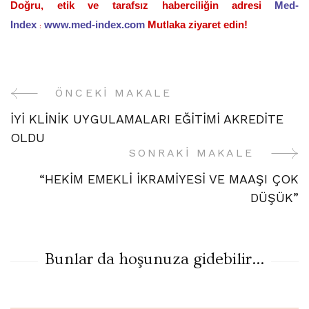
Doğru, etik ve tarafsız haberciliğin adresi
Med-
Index
www.med-index.com
Mutlaka ziyaret edin!
:
ÖNCEKI MAKALE
Yazı
İYİ KLİNİK UYGULAMALARI EĞİTİMİ AKREDİTE
Gezinme
OLDU
SONRAKI MAKALE
“HEKİM EMEKLİ İKRAMİYESİ VE MAAŞI ÇOK
DÜŞÜK”
Bunlar da hoşunuza gidebilir...