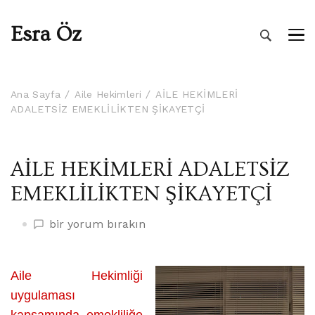
Esra Öz
Ana Sayfa
Aile Hekimleri
AİLE HEKİMLERİ
ADALETSİZ EMEKLİLİKTEN ŞİKAYETÇİ
AİLE HEKİMLERİ ADALETSİZ
EMEKLİLİKTEN ŞİKAYETÇİ
AİLE
bir yorum bırakın
HEKİMLERİ
ADALETSİZ
EMEKLİLİKTEN
Aile Hekimliği
ŞİKAYETÇİ
uygulaması
üzerine