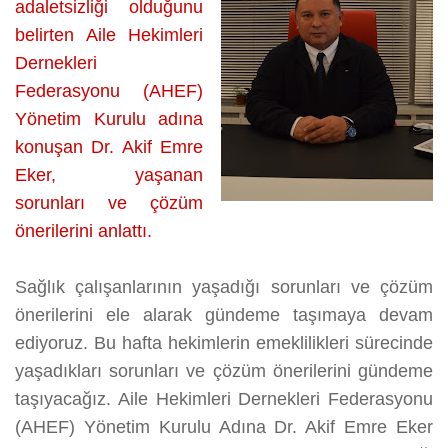
adaletsizliği olduğunu
belirten Aile Hekimleri
Dernekleri
Federasyonu (AHEF)
Yönetim Kurulu adına
konuşan Dr. Akif Emre
Eker, yaşanan
sorunları ve çözüm
önerilerini anlattı.
Sağlık çalışanlarının yaşadığı sorunları ve çözüm
önerilerini ele alarak gündeme taşımaya devam
ediyoruz. Bu hafta hekimlerin emeklilikleri sürecinde
yaşadıkları sorunları ve çözüm önerilerini gündeme
taşıyacağız. Aile Hekimleri Dernekleri Federasyonu
(AHEF) Yönetim Kurulu Adına Dr. Akif Emre Eker