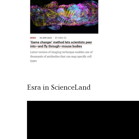
Esra in ScienceLand
Video
oynatıcı