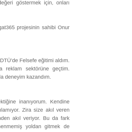
eğeri göstermek için, onları
Lûgat365 projesinin sahibi Onur
DTÜ’de Felsefe eğitimi aldım.
nra reklam sektörüne geçtim.
rında deneyim kazandım.
ktiğine inanıyorum. Kendine
amıyor. Zira size akıl veren
den akıl veriyor. Bu da fark
nenmemiş yoldan gitmek de