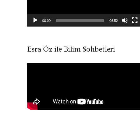
00:00
06:52
Esra Öz ile Bilim Sohbetleri