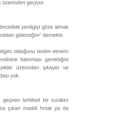
k üzerinden geçiyor.
celikle yenilgiyi göze almak
yoldan gideceğim” demektir.
yenilgim olduğunu teslim etmem
disine batırması gerektiğini
ekler üzerinden şikayet ve
dası yok.
çiren tehlikeli bir tuzaktır
ıza çıkan maddi fırsat ya da