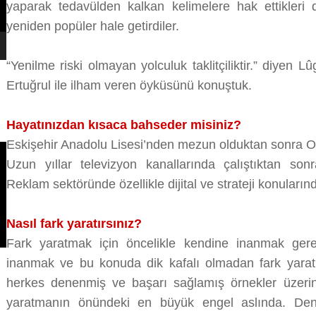
yaparak tedavülden kalkan kelimelere hak ettikleri d
yeniden popüler hale getirdiler.
“Yenilme riski olmayan yolculuk taklitçiliktir.” diyen 
Ertuğrul ile ilham veren öyküsünü konuştuk.
Hayatınızdan kısaca bahseder misiniz?
Eskişehir Anadolu Lisesi’nden mezun olduktan sonra O
Uzun yıllar televizyon kanallarında çalıştıktan so
Reklam sektöründe özellikle dijital ve strateji konula
Nasıl fark yaratırsınız?
Fark yaratmak için öncelikle kendine inanmak gere
inanmak ve bu konuda dik kafalı olmadan fark yaratıl
herkes denenmiş ve başarı sağlamış örnekler üzerin
yaratmanın önündeki en büyük engel aslında. De