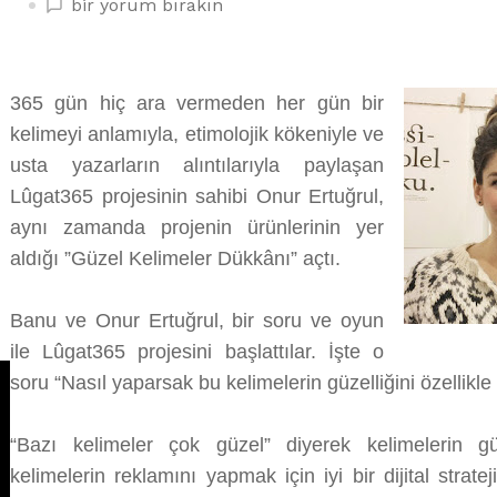
KELİMELERLE
bir yorum bırakın
GÜZELLEŞ,
İŞTE
LÛGAT365
365 gün hiç ara vermeden her gün bir
üzerine
kelimeyi anlamıyla, etimolojik kökeniyle ve
usta yazarların alıntılarıyla paylaşan
Lûgat365 projesinin sahibi Onur Ertuğrul,
aynı zamanda projenin ürünlerinin yer
aldığı ”Güzel Kelimeler Dükkânı” açtı.
Banu ve Onur Ertuğrul, bir soru ve oyun
ile Lûgat365 projesini başlattılar. İşte o
soru “Nasıl yaparsak bu kelimelerin güzelliğini özellikle 
“Bazı kelimeler çok güzel” diyerek kelimelerin g
kelimelerin reklamını yapmak için iyi bir dijital stratej