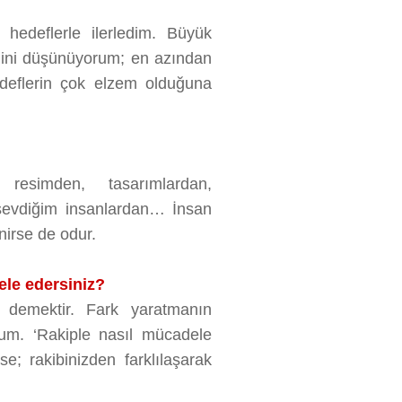
edeflerle ilerledim. Büyük
iğini düşünüyorum; en azından
deflerin çok elzem olduğuna
 resimden, tasarımlardan,
 sevdiğim insanlardan… İnsan
nirse de odur.
ele edersiniz?
 demektir. Fark yaratmanın
um. ‘Rakiple nasıl mücadele
e; rakibinizden farklılaşarak