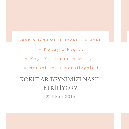
Beynin Gizemli Dünyası
Koku
Kokuyla Keşfet
Köşe Yazılarım
Milliyet
Nörobilim
Nörofizyoloji
KOKULAR BEYNİMİZİ NASIL
ETKİLİYOR?
22 Ekim 2015