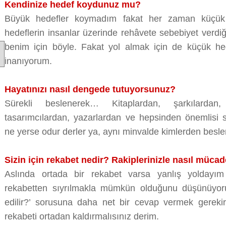
Kendinize hedef koydunuz mu?
Büyük hedefler koymadım fakat her zaman küçük h
hedeflerin insanlar üzerinde rehâvete sebebiyet verd
benim için böyle. Fakat yol almak için de küçük he
inanıyorum.
Hayatınızı nasıl dengede tutuyorsunuz?
Sürekli beslenerek… Kitaplardan, şarkılardan,
tasarımcılardan, yazarlardan ve hepsinden önemlisi
ne yerse odur derler ya, aynı minvalde kimlerden besle
Sizin için rekabet nedir? Rakiplerinizle nasıl mücad
Aslında ortada bir rekabet varsa yanlış yoldayım
rekabetten sıyrılmakla mümkün olduğunu düşünüyor
edilir?’ sorusuna daha net bir cevap vermek gerekirs
rekabeti ortadan kaldırmalısınız derim.