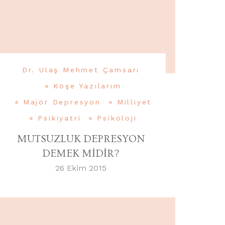
Dr. Ulaş Mehmet Çamsarı
Köşe Yazılarım
Majör Depresyon
Milliyet
Psikiyatri
Psikoloji
MUTSUZLUK DEPRESYON
DEMEK MİDİR?
26 Ekim 2015