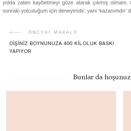
yolda zaten kaybetmeyi göze alarak çıkmış olmam. 
sonraki yolculuğum için deneyimdir; yani ‘kazanımdır’ 
ÖNCEKI MAKALE
Yazı
DİŞİNİZ BOYNUNUZA 400 KİLOLUK BASKI
Gezinme
YAPIYOR
Bunlar da hoşunuza 