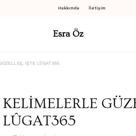
Hakkımda
İletişim
Esra Öz
GÜZELLEŞ, İŞTE LÛGAT365
KELİMELERLE GÜZE
LÛGAT365