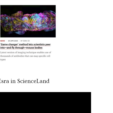
Esra in ScienceLand
ideo
ynatıcı