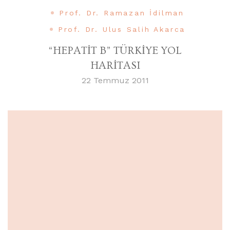
Prof. Dr. Ramazan İdilman
Prof. Dr. Ulus Salih Akarca
“HEPATİT B” TÜRKİYE YOL
HARİTASI
22 Temmuz 2011