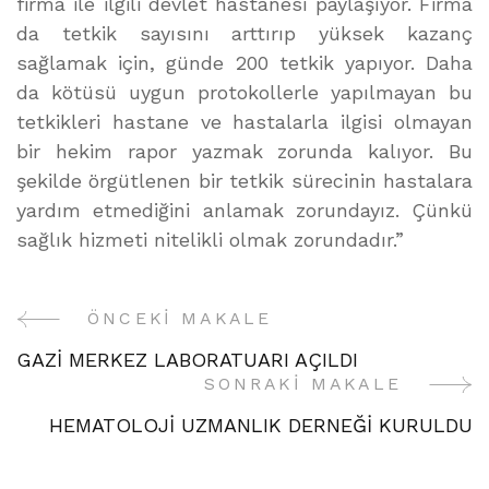
firma ile ilgili devlet hastanesi paylaşıyor. Firma
da tetkik sayısını arttırıp yüksek kazanç
sağlamak için, günde 200 tetkik yapıyor. Daha
da kötüsü uygun protokollerle yapılmayan bu
tetkikleri hastane ve hastalarla ilgisi olmayan
bir hekim rapor yazmak zorunda kalıyor. Bu
şekilde örgütlenen bir tetkik sürecinin hastalara
yardım etmediğini anlamak zorundayız. Çünkü
sağlık hizmeti nitelikli olmak zorundadır.”
ÖNCEKI MAKALE
Yazı
GAZİ MERKEZ LABORATUARI AÇILDI
Gezinme
SONRAKI MAKALE
HEMATOLOJİ UZMANLIK DERNEĞİ KURULDU