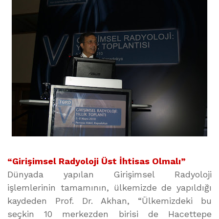
“Girişimsel Radyoloji Üst İhtisas Olmalı”
Dünyada yapılan Girişimsel Radyoloji
işlemlerinin tamamının, ülkemizde de yapıldığı
kaydeden Prof. Dr. Akhan, “Ülkemizdeki bu
seçkin 10 merkezden birisi de Hacettepe