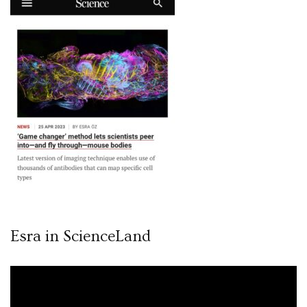
Esra in ScienceLand
Video
oynatıcı