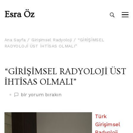
Esra Öz
Ana Sayfa
Girişimsel Radyoloji
“GİRİŞİMSEL
RADYOLOJİ ÜST İHTİSAS OLMALI”
“GİRİŞİMSEL RADYOLOJİ ÜST
İHTİSAS OLMALI”
“GİRİŞİMSEL
bir yorum bırakın
RADYOLOJİ
ÜST
İHTİSAS
Türk
OLMALI”
Girişimsel
üzerine
Radyoloji