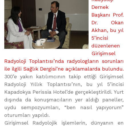
Dernek
Başkanı Prof.
Dr. Okan
Akhan, bu yıl
5’incisi
düzenlenen
Girişimsel
Radyoloji Toplantısı’nda radyologların sorunları
ile ilgili Sağlık Dergisi’ne açıklamalarda bulundu.
300’e yakın katılımcının takip ettiği Girişimsel
Radyoloji Yıllık Toplantısı’nın, bu yıl 5’incisi
Kapadokya Perissia Hotel’de gerçekleştirildi. Yurt
dışında da konuşmacıların yer aldığı paneller,
uydu sempozyumları, “ben nasıl yapıyorum”
oturumları yapıldı.
Girişimsel Radyolojik işlemlerin, dünyanın en