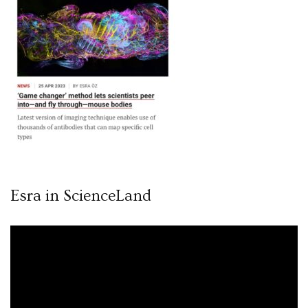
Esra in ScienceLand
Video
oynatıcı