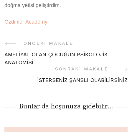
doğma yetisi geliştirdim.
Ozdinler Academy
ÖNCEKI MAKALE
Yazı
AMELİYAT OLAN ÇOCUĞUN PSİKOLOJİK
Gezinme
ANATOMİSİ
SONRAKI MAKALE
İSTERSENİZ ŞANSLI OLABİLİRSİNİZ
Bunlar da hoşunuza gidebilir...