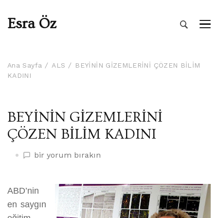
Esra Öz
Ana Sayfa
ALS
BEYİNİN GİZEMLERİNİ ÇÖZEN BİLİM
KADINI
BEYİNİN GİZEMLERİNİ
ÇÖZEN BİLİM KADINI
BEYİNİN
bir yorum bırakın
GİZEMLERİNİ
ÇÖZEN
BİLİM
ABD’nin
KADINI
en saygın
üzerine