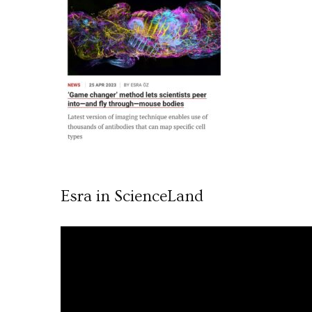
Esra in ScienceLand
Video
oynatıcı