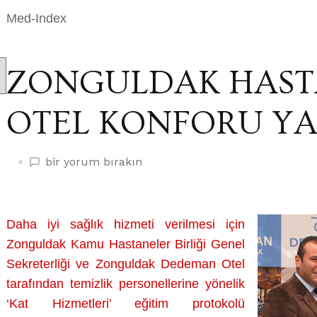
Med-Index
ZONGULDAK HAST
OTEL KONFORU Y
ZONGULDAK
bir yorum bırakın
HASTANELERİNDE
OTEL
KONFORU
Daha iyi sağlık hizmeti verilmesi için
YAŞANACAK
Zonguldak Kamu Hastaneler Birliği Genel
üzerine
Sekreterliği ve Zonguldak Dedeman Otel
tarafından temizlik personellerine yönelik
‘Kat Hizmetleri’ eğitim protokolü