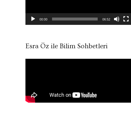
00:00
06:52
Esra Öz ile Bilim Sohbetleri