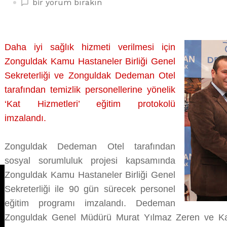
ZONGULDAK
bir yorum bırakın
HASTANELERİNDE
OTEL
KONFORU
Daha iyi sağlık hizmeti verilmesi için
YAŞANACAK
Zonguldak Kamu Hastaneler Birliği Genel
üzerine
Sekreterliği ve Zonguldak Dedeman Otel
tarafından temizlik personellerine yönelik
‘Kat Hizmetleri’ eğitim protokolü
imzalandı.
Zonguldak Dedeman Otel tarafından
sosyal sorumluluk projesi kapsamında
Zonguldak Kamu Hastaneler Birliği Genel
Sekreterliği ile 90 gün sürecek personel
eğitim programı imzalandı. Dedeman
Zonguldak Genel Müdürü Murat Yılmaz Zeren ve Kam