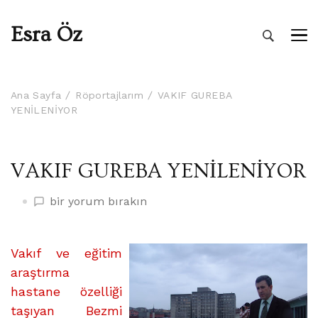
Esra Öz
Ana Sayfa
Röportajlarım
VAKIF GUREBA
YENİLENİYOR
VAKIF GUREBA YENİLENİYOR
VAKIF
bir yorum bırakın
GUREBA
YENİLENİYOR
üzerine
Vakıf ve eğitim
araştırma
hastane özelliği
taşıyan Bezmi