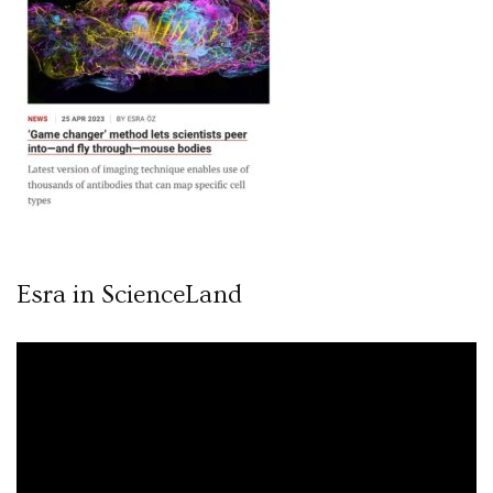
Esra in ScienceLand
Video
oynatıcı