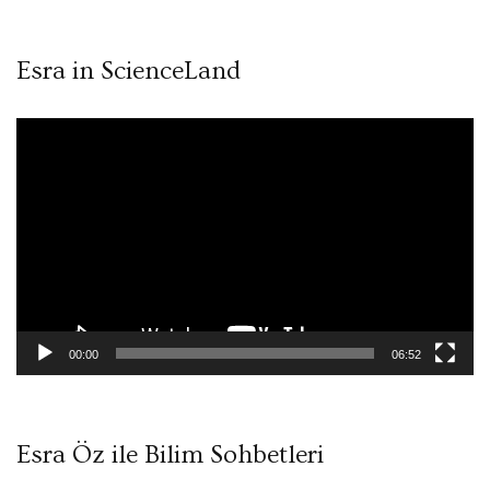
Esra in ScienceLand
Video
oynatıcı
00:00
06:52
Esra Öz ile Bilim Sohbetleri