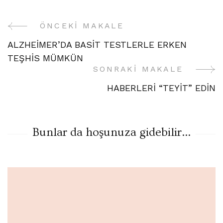
ÖNCEKI MAKALE
Yazı
ALZHEİMER’DA BASİT TESTLERLE ERKEN
Gezinme
TEŞHİS MÜMKÜN
SONRAKI MAKALE
HABERLERİ “TEYİT” EDİN
Bunlar da hoşunuza gidebilir...