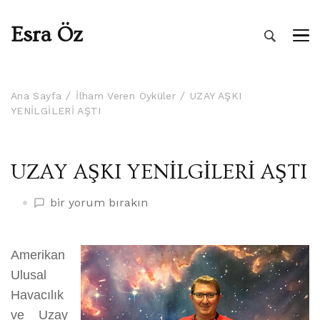
Esra Öz
Ana Sayfa
İlham Veren Öyküler
UZAY AŞKI
YENİLGİLERİ AŞTI
UZAY AŞKI YENİLGİLERİ AŞTI
UZAY
bir yorum bırakın
AŞKI
YENİLGİLERİ
AŞTI
Amerikan
üzerine
Ulusal
Havacılık
ve Uzay