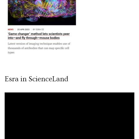
Esra in ScienceLand
Video
oynatıcı