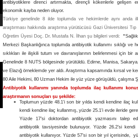
antibiyotiklere direnci artırmakta, dirençli kökenlerle gelişen e
ekonomik kayba neden oluyor.
Türkiye genelinde 8 ilde toplumda ve hekimlerde aynı anda ilk
araştırması hakkında araştırma yürütücüsü Gazi Üniversitesi Tıp F
Öğretim Üyesi
Doç. Dr. Mustafa N. İlhan şu bilgileri verdi:
“
Sağlı
Merkezi Başkanlığınca toplumda antibiyotik kullanımı sıklığı ve h
sıklıkları ile ilişkili tutum ve davranışlarının belirlenmesi için b
Genelinde 8 NUTS bölgesinde yürütüldü. Edirne, Manisa, Sakarya,
ve Elazığ örneklemde yer aldı. Araştırma kapsamında kırsal ve ken
80 Aile Hekimi, 80 Uzman Hekim ile yüz yüze görüşüldü, çalışma 
Antibiyotik kullanımı yanında toplumda ilaç kullanımı konu
araştırmanın sonuçları şu şekilde:
Toplumun yüzde 48.1’i son bir yılda kendi kendine ilaç ku
kendi kendine ilaç kullanmış, yüzde 25.1’i evde ileride gerek
Yüzde 17’si doktordan antibiyotik yazmasını talep ed
antibiyotik tavsiyesinde bulunuyor. Yüzde 26.2’si kendi
antibiyotik kullanıyor. Yüzde 57’si son bir yıl içerisinde, y