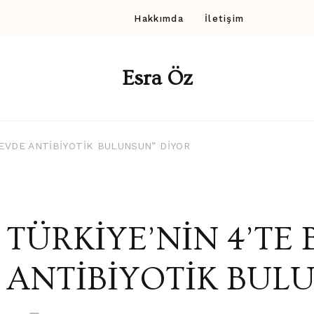
Hakkımda
İletişim
Esra Öz
 “EVDE ANTİBİYOTİK BULUNSUN” DİYOR
TÜRKİYE’NİN 4’TE 
ANTİBİYOTİK BUL