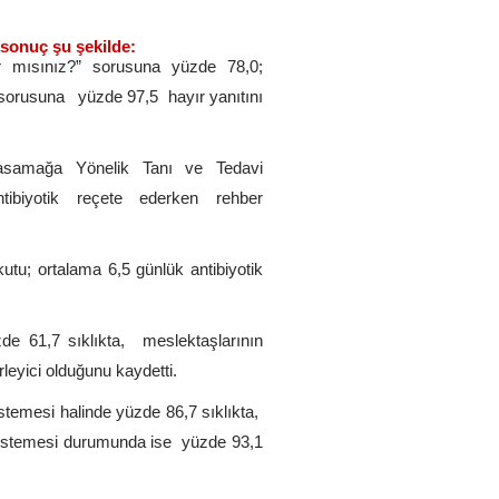
i sonuç şu şekilde:
r mısınız?” sorusuna yüzde 78,0;
” sorusuna yüzde 97,5 hayır yanıtını
 Basamağa Yönelik Tanı ve Tedavi
tibiyotik reçete ederken rehber
utu; ortalama 6,5 günlük antibiyotik
zde 61,7 sıklıkta, meslektaşlarının
irleyici olduğunu kaydetti.
ı istemesi halinde yüzde 86,7 sıklıkta,
 istemesi durumunda ise yüzde 93,1