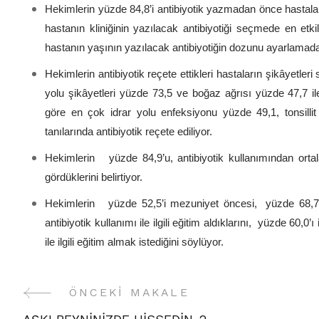
Hekimlerin yüzde 84,8’i antibiyotik yazmadan önce hastalard
hastanın kliniğinin yazılacak antibiyotiği seçmede en etk
hastanın yaşının yazılacak antibiyotiğin dozunu ayarlamada 
Hekimlerin antibiyotik reçete ettikleri hastaların şikâyetler
yolu şikâyetleri yüzde 73,5 ve boğaz ağrısı yüzde 47,7 ile 
göre en çok idrar yolu enfeksiyonu yüzde 49,1, tonsilli
tanılarında antibiyotik reçete ediliyor.
Hekimlerin yüzde 84,9’u, antibiyotik kullanımından orta
gördüklerini belirtiyor.
Hekimlerin yüzde 52,5’i mezuniyet öncesi, yüzde 68,7’s
antibiyotik kullanımı ile ilgili eğitim aldıklarını, yüzde 60,0’ı
ile ilgili eğitim almak istediğini söylüyor.
ÖNCEKI MAKALE
Yazı