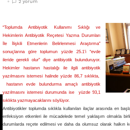
TÜRKİYE’NİN
2 yorum
4’TE
BİRİ
“EVDE
“Toplumda Antibiyotik Kullanımı Sıklığı ve
ANTİBİYOTİK
Hekimlerin Antibiyotik Reçetesi Yazma Durumları
BULUNSUN”
DİYOR
İle İlişkili Etmenlerin Belirlenmesi Araştırma”
için
sonuçlarına göre t
oplumun yüzde 25.1’i “evde
ileride gerekli olur” diye antibiyotik bulunduruyor.
Hekimler hastanın hastalığı ile ilgili antibiyotik
yazılmasını istemesi halinde yüzde 86,7 sıklıkta,
hastanın evde bulundurma amaçlı antibiyotik
yazılmasını istemesi durumunda ise yüzde 93,1
sıklıkta yazmayacaklarını söylüyor.
Antibiyotikler toplumda sıklıkla kullanılan ilaçlar arasında en başl
enfeksiyon etkenleri ile mücadelede temel yaklaşım olmakla birlik
durumlarda reçete edilmesi ve daha da olumsuz olarak halkın ken