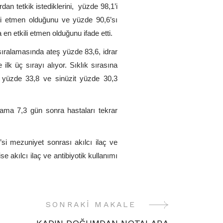
an tetkik istediklerini, yüzde 98,1’i
ili etmen olduğunu ve yüzde 90,6’sı
en etkili etmen olduğunu ifade etti.
i sıralamasında ateş yüzde 83,6, idrar
ilk üç sırayı alıyor. Sıklık sırasına
t yüzde 33,8 ve sinüzit yüzde 30,3
lama 7,3 gün sonra hastaları tekrar
i mezuniyet sonrası akılcı ilaç ve
 ise akılcı ilaç ve antibiyotik kullanımı
SONRAKI MAKALE