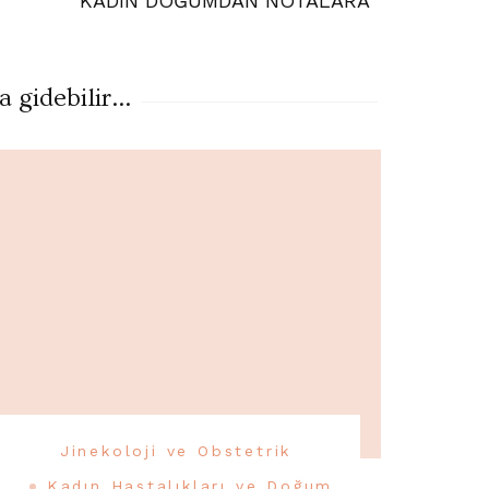
KADIN DOĞUMDAN NOTALARA
gidebilir...
Jinekoloji ve Obstetrik
Kadın Hastalıkları ve Doğum