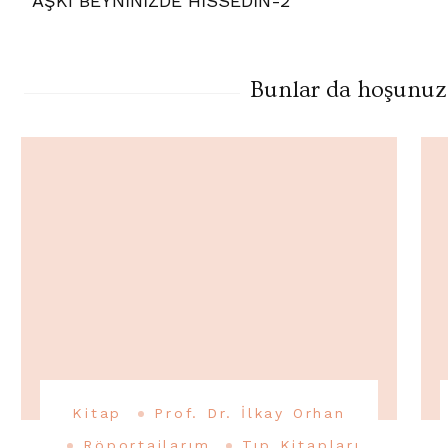
AŞKI BEYNİNİZDE HİSSEDİN-2
Gezinme
Bunlar da hoşunuza 
Kitap
Prof. Dr. İlkay Orhan
Röportajlarım
Tıp Kitapları