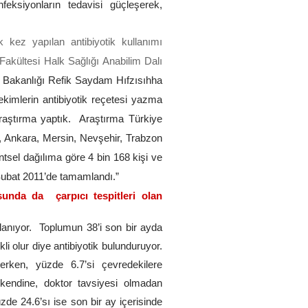
nfeksiyonların tedavisi güçleşerek,
 kez yapılan antibiyotik kullanımı
akültesi Halk Sağlığı Anabilim Dalı
k Bakanlığı Refik Saydam Hıfzısıhha
ekimlerin antibiyotik reçetesi yazma
ir araştırma yaptık. Araştırma Türkiye
 Ankara, Mersin, Nevşehir, Trabzon
tsel dağılıma göre 4 bin 168 kişi ve
Şubat 2011’de tamamlandı.”
sunda da çarpıcı tespitleri olan
llanıyor. Toplumun 38’i son bir ayda
li olur diye antibiyotik bulunduruyor.
erken, yüzde 6.7’si çevredekilere
 kendine, doktor tavsiyesi olmadan
üzde 24.6’sı ise son bir ay içerisinde