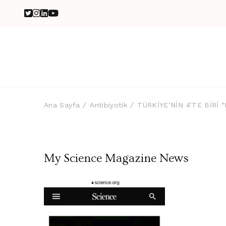
Ana Sayfa
Antibiyotik
TÜRKİYE’NİN 4’TE BİRİ
My Science Magazine News