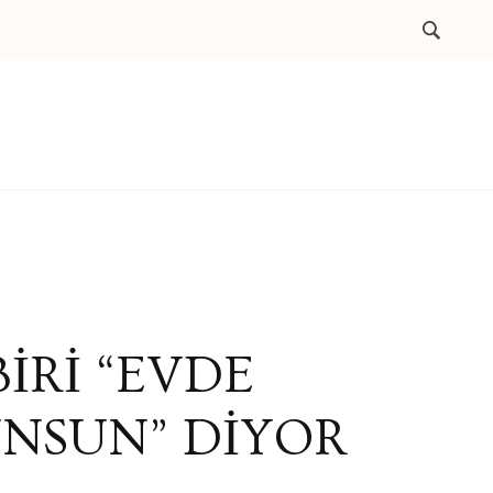
BİRİ “EVDE
UNSUN” DİYOR