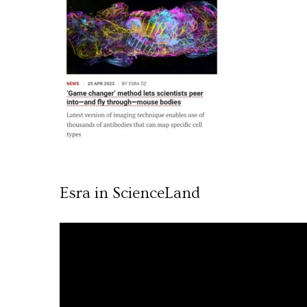
Esra in ScienceLand
Video
oynatıcı