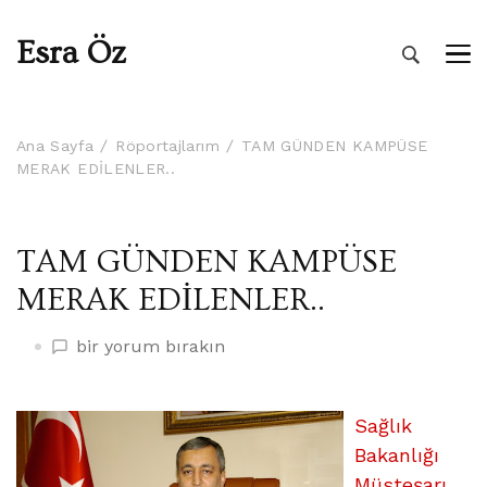
Esra Öz
Ana Sayfa
Röportajlarım
TAM GÜNDEN KAMPÜSE
MERAK EDİLENLER..
TAM GÜNDEN KAMPÜSE
MERAK EDİLENLER..
TAM
bir yorum bırakın
GÜNDEN
KAMPÜSE
MERAK
Sağlık
EDİLENLER..
Bakanlığı
üzerine
Müsteşarı