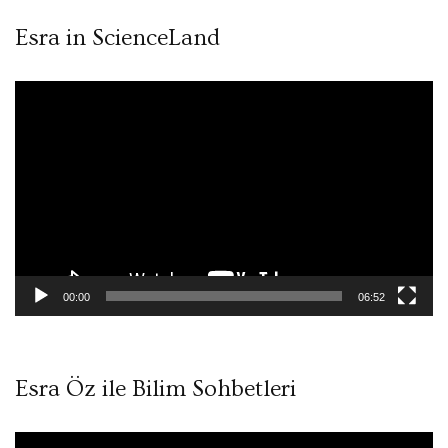
Esra in ScienceLand
Video
oynatıcı
00:00
06:52
Esra Öz ile Bilim Sohbetleri