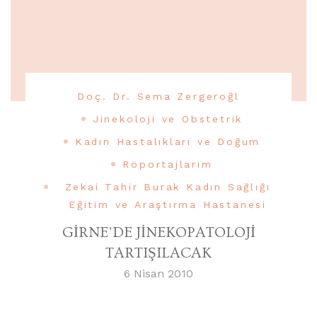
Doç. Dr. Sema Zergeroğl
Jinekoloji ve Obstetrik
Kadın Hastalıkları ve Doğum
Röportajlarım
Zekai Tahir Burak Kadın Sağlığı
Eğitim ve Araştırma Hastanesi
GİRNE’DE JİNEKOPATOLOJİ
TARTIŞILACAK
6 Nisan 2010