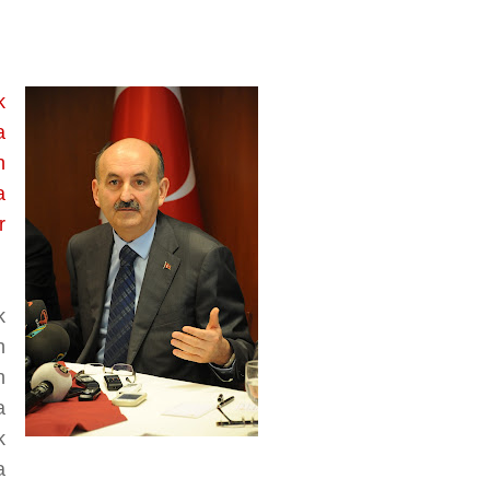
k
a
n
a
r
k
n
n
a
k
a