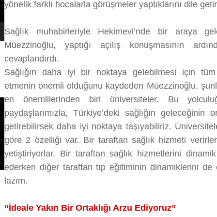
yönelik farklı hocalarla görüşmeler yaptıklarını dile getir
Sağlık muhabirleriyle Hekimevi’nde bir araya g
Müezzinoğlu
,
yaptığı açılış konuşmasının ardınd
cevaplandırdı.
Sağlığın daha iyi bir noktaya gelebilmesi için tüm 
etmenin önemli olduğunu kaydeden Müezzinoğlu, şunla
en önemlilerinden biri üniversiteler. Bu yolcul
paydaşlarımızla, Türkiye’deki sağlığın geleceğinin o
getirebilirsek daha iyi noktaya taşıyabiliriz.
Üniversite
göre 2 özelliği var. Bir taraftan sağlık hizmeti verirl
yetiştiriyorlar. Bir taraftan sağlık hizmetlerini dinam
ederken diğer taraftan tıp eğitiminin dinamiklerini d
lazım.
“İdeale Yakın Bir Ortaklığı Arzu Ediyoruz”