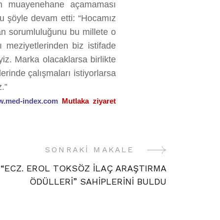
nın muayenehane açamaması
u şöyle devam etti: “Hocamız
an sorumluluğunu bu millete o
lı meziyetlerinden biz istifade
yiz. Marka olacaklarsa birlikte
erinde çalışmaları istiyorlarsa
.”
.med-index.com
Mutlaka ziyaret
SONRAKI MAKALE
“ECZ. EROL TOKSÖZ İLAÇ ARAŞTIRMA
ÖDÜLLERİ” SAHİPLERİNİ BULDU