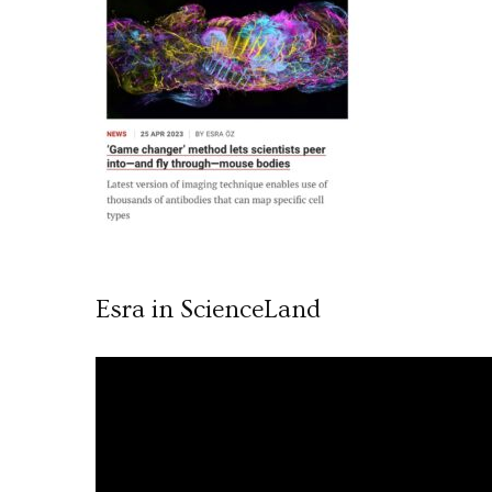
Esra in ScienceLand
Video
oynatıcı