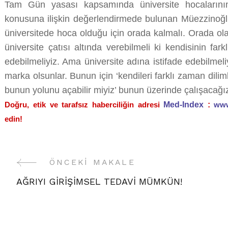
Tam Gün yasası kapsamında üniversite hocaları
konusuna ilişkin değerlendirmede bulunan Müezzinoğl
üniversitede hoca olduğu için orada kalmalı. Orada ol
üniversite çatısı altında verebilmeli ki kendisinin fark
edebilmeliyiz. Ama üniversite adına istifade edebilmeli
marka olsunlar. Bunun için ‘kendileri farklı zaman diliml
bunun yolunu açabilir miyiz’ bunun üzerinde çalışacağız
Doğru, etik ve tarafsız haberciliğin adresi
Med-Index
:
www
edin!
Yazı
ÖNCEKI MAKALE
AĞRIYI GİRİŞİMSEL TEDAVİ MÜMKÜN!
Gezinme