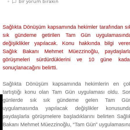
TAM
bir yorum bırakın
GÜN
REVİZYONLARI
İÇİN
Sağlıkta Dönüşüm kapsamında hekimler tarafından sı
GERİ
sık gündeme getirilen Tam Gün uygulamasınd
SAYIM
BAŞLADI
değişiklikler yapılacak. Konu hakkında bilgi vere
üzerine
Sağlık Bakanı Mehmet Müezzinoğlu, paydaşlarl
görüşmeleri sürdürdüklerini ve 10 güne kada
sonuçlanacağını belirtti.
Sağlıkta Dönüşüm kapsamında hekimlerin en ço
tartıştığı konu olan Tam Gün uygulaması oldu. So
günlerde sık sık gündeme gelen Tam Gü
uygulamasında yapılacak değişlikler konusund
paydaşlarla görüşmelere başladıklarını belirten Sağlı
Bakanı Mehmet Müezzinoğlu, “Tam Gün” uygulamasın