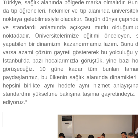
Türkiye, sağlık alanında bölgede marka olmalıdır. Bu
da tıp öğrencileri, hekimler ve tıp alanında üniversite
noktaya gelebilmesiyle olacaktır. Bugün dünya çapında 
ve standardı anlamında açıkçası mutlu olduğum
noktadadır. Üniversitelerimize eğitimi önceleyen, 
yapabilen bir dinamizmi kazandırmamız lazım. Bunu da 
varsa azami çözüm gayreti göstererek bu yolculuğu 
İstanbul’da bazı hocalarımızla görüştük, yine bazı ho
görüşeceğiz. 10 güne kadar tüm bunları tama
paydaşlarımız, bu ülkenin sağlık alanında dinamikleri
hepsini birlikte aynı hedefe aynı hizmet anlayışın
standardını yükseltme bakışına taşıma gayretindeyiz. İ
ediyoruz.”