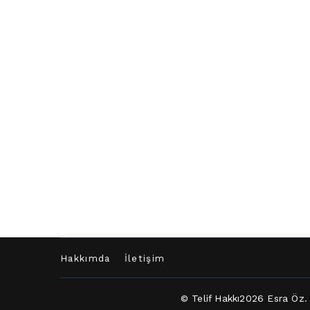
Hakkımda
İletişim
© Telif Hakkı2026
Esra Öz
.