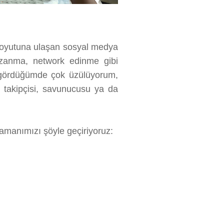
k boyutuna ulaşan sosyal medya
kazanma, network edinme gibi
nı gördüğümde çok üzülüyorum,
n takipçisi, savunucusu ya da
Zamanımızı şöyle geçiriyoruz: