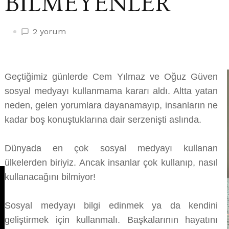
BİLMEYENLER
SOSYAL
2 yorum
MEDYAYI
ÇOK
KULLANIP,
Geçtiğimiz günlerde Cem Yılmaz ve Oğuz Güven
NASIL
sosyal medyayı kullanmama kararı aldı. Altta yatan
KULLANACAĞINI
BİLMEYENLER
neden, gelen yorumlara dayanamayıp, insanların ne
için
kadar boş konuştuklarına dair serzenişti aslında.
Dünyada en çok sosyal medyayı kullanan
ülkelerden biriyiz. Ancak insanlar çok kullanıp, nasıl
kullanacağını bilmiyor!
Sosyal medyayı bilgi edinmek ya da kendini
geliştirmek için kullanmalı. Başkalarının hayatını