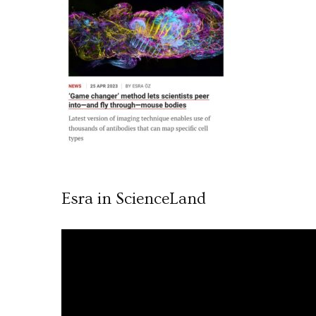
Esra in ScienceLand
Video
oynatıcı