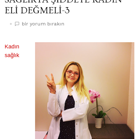
ELİ DEĞMELİ-3
SAĞLIKTA
bir yorum bırakın
ŞİDDETE
KADIN
ELİ
Kadın
DEĞMELİ-3
sağlık
üzerine