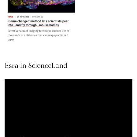
Esra in ScienceLand
Video
oynatıcı