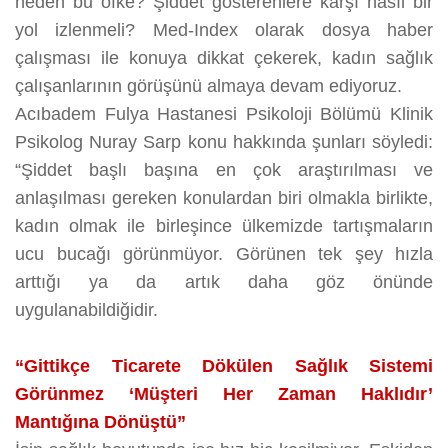
neden bu öfke? Şiddet gösterenlere karşı nasıl bir
yol izlenmeli? Med-Index olarak dosya haber
çalışması ile konuya dikkat çekerek, kadın sağlık
çalışanlarının görüşünü almaya devam ediyoruz.
Acıbadem Fulya Hastanesi Psikoloji Bölümü Klinik
Psikolog Nuray Sarp konu hakkında şunları söyledi:
“Şiddet başlı başına en çok araştırılması ve
anlaşılması gereken konulardan biri olmakla birlikte,
kadın olmak ile birleşince ülkemizde tartışmaların
ucu bucağı görünmüyor. Görünen tek şey hızla
arttığı ya da artık daha göz önünde
uygulanabildiğidir.
“Gittikçe Ticarete Dökülen Sağlık Sistemi
Görünmez ‘Müşteri Her Zaman Haklıdır’
Mantığına Dönüştü”