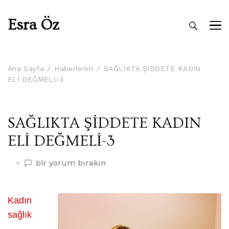
Esra Öz
Ana Sayfa
Haberlerim
SAĞLIKTA ŞİDDETE KADIN
ELİ DEĞMELİ-3
SAĞLIKTA ŞİDDETE KADIN
ELİ DEĞMELİ-3
SAĞLIKTA
bir yorum bırakın
ŞİDDETE
KADIN
ELİ
Kadın
DEĞMELİ-3
sağlık
üzerine