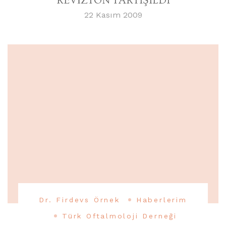
REVİZYON TARTIŞILDI
22 Kasım 2009
Dr. Firdevs Örnek
Haberlerim
Türk Oftalmoloji Derneği