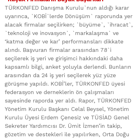
TÜRKONFED Danışma Kurulu`nun aldığı karar
uyarınca, `KOBİ`lerde Dönüşüm` raporunda yer
alacak firmalar seçilirken; `büyüme`, `ihracat`,
`teknoloji ve inovasyon`, `markalaşma` ve
‘katma değer ve kar’ performansları dikkate
alındı. Başvuran firmalar arasından 78`i
seçilerek iş yeri ve girişimci hakkındaki daha
kapsamlı bilgi, anket yoluyla derlendi. Bunların
arasından da 24 iş yeri seçilerek yüz yüze
görüşme yapıldı. KOBİ’ler, TÜRKONFED üyesi
federasyon ve derneklerin ön çalışmaları
sayesinde raporda yer aldı. Rapor, TÜRKONFED
Yönetim Kurulu Başkanı Celal Beysel, Yönetim
Kurulu Üyesi Erdem Çenesiz ve TÜSİAD Genel
Sekreter Yardımcısı Dr. Ümit İzmen’in takip,
gözetim ve destekleri ile yapılırken, Orta Doğu