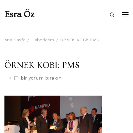
Esra Öz
Ana Sayfa
Haberlerim
ÖRNEK KOBİ: PMS
ÖRNEK KOBİ: PMS
ÖRNEK
bir yorum bırakın
KOBİ:
PMS
üzerine