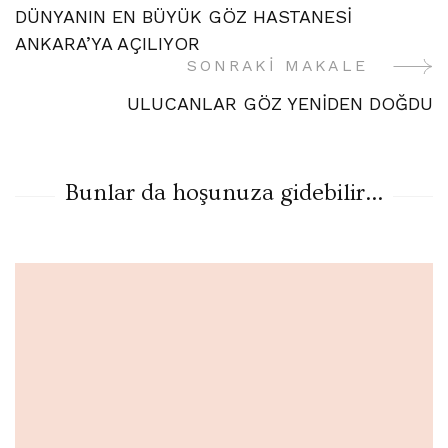
DÜNYANIN EN BÜYÜK GÖZ HASTANESİ
Gezinme
ANKARA’YA AÇILIYOR
SONRAKI MAKALE
ULUCANLAR GÖZ YENİDEN DOĞDU
Bunlar da hoşunuza gidebilir...