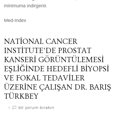
minimuma indirgenir.
Med-Index
NATİONAL CANCER
INSTİTUTE’DE PROSTAT
KANSERİ GÖRÜNTÜLEMESİ
EŞLİĞİNDE HEDEFLİ BİYOPSİ
VE FOKAL TEDAVİLER
ÜZERİNE ÇALIŞAN DR. BARIŞ
TÜRKBEY
NATİONAL
bir yorum bırakın
CANCER