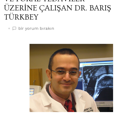
ÜZERİNE ÇALIŞAN DR. BARIŞ
TÜRKBEY
NATİONAL
bir yorum bırakın
CANCER
INSTİTUTE’DE
PROSTAT
KANSERİ
GÖRÜNTÜLEMESİ
EŞLİĞİNDE
HEDEFLİ
BİYOPSİ
VE
FOKAL
TEDAVİLER
ÜZERİNE
ÇALIŞAN
DR.