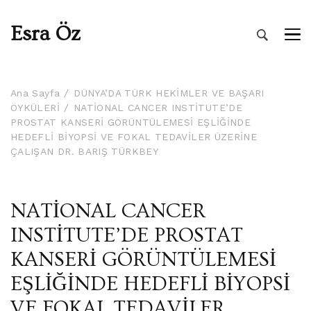
Esra Öz
Ana Sayfa
DÜNYA’DA TÜRK HEKİMLER VE BAŞARI
ÖYKÜLERİ
NATİONAL CANCER INSTİTUTE’DE
PROSTAT KANSERİ GÖRÜNTÜLEMESİ EŞLİĞİNDE
HEDEFLİ BİYOPSİ VE FOKAL TEDAVİLER ÜZERİNE
ÇALIŞAN DR. BARIŞ TÜRKBEY
NATİONAL CANCER
INSTİTUTE’DE PROSTAT
KANSERİ GÖRÜNTÜLEMESİ
EŞLİĞİNDE HEDEFLİ BİYOPSİ
VE FOKAL TEDAVİLER