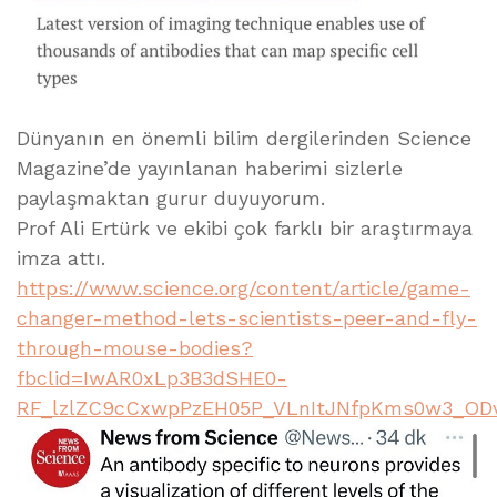
Dünyanın en önemli bilim dergilerinden Science
Magazine’de yayınlanan haberimi sizlerle
paylaşmaktan gurur duyuyorum.
Prof Ali Ertürk ve ekibi çok farklı bir araştırmaya
imza attı.
https://www.science.org/content/article/game-
changer-method-lets-scientists-peer-and-fly-
through-mouse-bodies?
fbclid=IwAR0xLp3B3dSHE0-
RF_lzlZC9cCxwpPzEH05P_VLnItJNfpKms0w3_OD