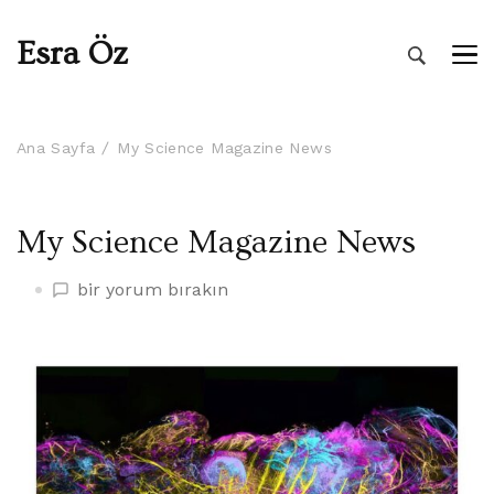
Esra Öz
Ana Sayfa
My Science Magazine News
My Science Magazine News
My
bir yorum bırakın
Science
Magazine
News
üzerine