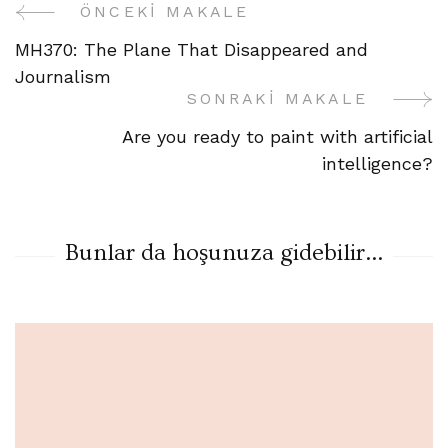
ÖNCEKI MAKALE
Yazı
MH370: The Plane That Disappeared and
Gezinme
Journalism
SONRAKI MAKALE
Are you ready to paint with artificial
intelligence?
Bunlar da hoşunuza gidebilir...