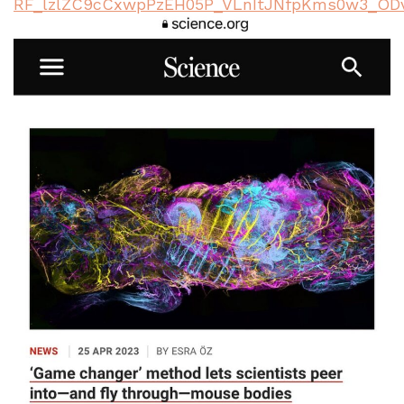
RF_lzlZC9cCxwpPzEH05P_VLnItJNfpKms0w3_OD