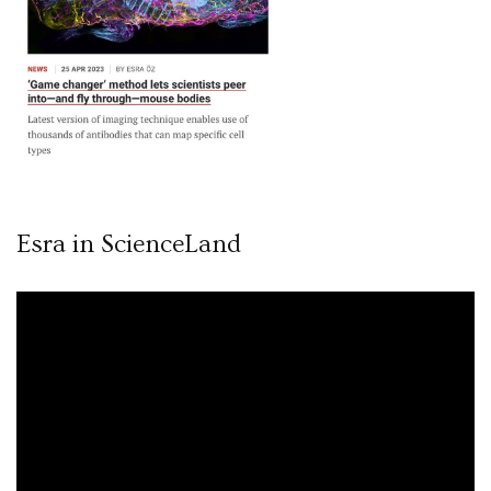
Esra in ScienceLand
Video
oynatıcı