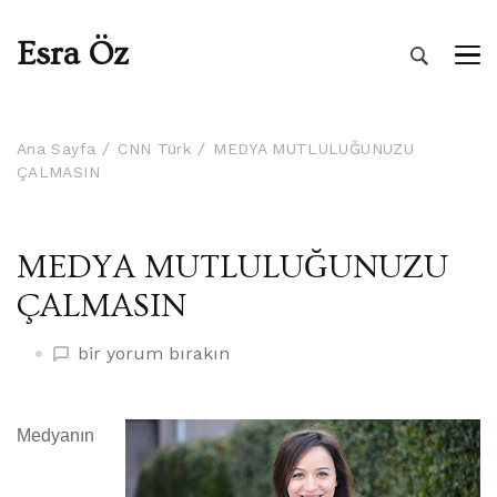
Esra Öz
Ana Sayfa
CNN Türk
MEDYA MUTLULUĞUNUZU
ÇALMASIN
MEDYA MUTLULUĞUNUZU
ÇALMASIN
MEDYA
bir yorum bırakın
MUTLULUĞUNUZU
ÇALMASIN
üzerine
Medyanın