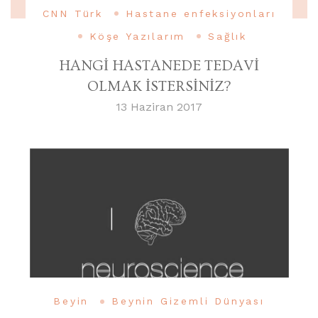
CNN Türk
Hastane enfeksiyonları
Köşe Yazılarım
Sağlık
HANGİ HASTANEDE TEDAVİ
OLMAK İSTERSİNİZ?
13 Haziran 2017
Beyin
Beynin Gizemli Dünyası