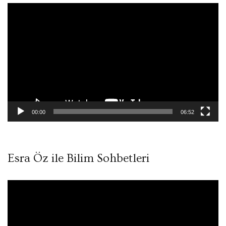
Video
oynatıcı
00:00
06:52
Esra Öz ile Bilim Sohbetleri