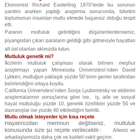
Ekonomist Richard Easterling 1970’lerde bu sorunun
yanıtını ararken yaptığı araştırma sonucunda, tüketim
toplumunun insanları mutlu etmede başarısız olduğu tespit
etti.
Paranın mutluluk getirdiğini düşünenlerdenseniz,
piyangodan çıkan paraların geldiği gibi gitmesiyle hayatları
alt üst olanları aklınızda tutun.
Mutluluk genetik mi?
İkizlerin mutluluk çalışması olarak bilinen meşhur
araştırmayı yapan
Minnesota Üniversitesi’nden David
Lykken
, mutluğun yaklaşık yüzde 50’sinin genler tarafından
belirlendiğini ortaya koydu.
California Üniversitesi’nden Sonja Lyubomirsky ve ekibinin
araştırmalarının sonuçlarına göre ise, iş, aile ve sosyal
hayat mutluluğu yüzde 10, genetik özellikler yüzde 50 ve
davranışlar ise yüzde 40 etkilediğini belirtti.
Mutlu olmak isteyenler için kısa reçete
Hayatınızdan memnun değilseniz, mutluluk
·
konusunda size şu reçete verilecektir.
Aileniz ve
arkadaşlarınızla daha çok ve kaliteli vakit geçirin.