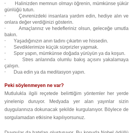
·
Halinizden memnun olmayı öğrenin, mümkünse şükür
günlüğü tutun.
·
Çevrenizdeki insanlara yardım edin, hediye alın ve
onlara değer verdiğinizi gösterin.
·
Amaçlarınız ve hedefleriniz olsun, geleceğe umutla
bakın.
·
Yaşadığınızın anın tadını çıkartın ve hissedin.
·
Sevdiklerimize küçük sürprizler yapmak.
·
Spor yapın, mümkünse doğada yürüyün ya da koşun.
·
Stres anlarında olumlu bakış açısını yakalamaya
çalışın.
·
Dua edin ya da meditasyon yapın.
Peki söylenmeyen ne var?
Mutlulukla ilgili reçetede belirttiğim yöntemler her yerde
yinelenip duruyor. Medyada yer alan yayınlar sizin
duygularınıza dokunacak şekilde kurgulanıyor. Böylece de
sorgulamadan etkisine kapılıyorsunuz.
Duygular da hatırları oluşturuyor. Bu konuda Nobel ödüllü