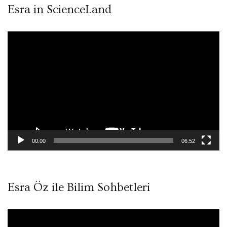
Esra in ScienceLand
Video
oynatıcı
00:00
06:52
Esra Öz ile Bilim Sohbetleri