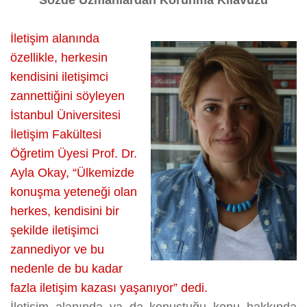
Sözde Uzmanlardan Korunma Kılavuzu
KENDİSİNİ
İLETİŞİMCİ
İletişim alanında
ZANNEDİYOR”
özellikle, herkesin
üzerine
kendisini iletişimci
zannettiğini söyleyen
İstanbul Üniversitesi
İletişim Fakültesi
Öğretim Üyesi Prof. Dr.
Ayla Okay, “Ülkemizde
konuşma yeteneği olan
herkes, kendisini bir
şekilde iletişimci
zannediyor ve bu
nedenle de bu kadar
fazla iletişim kazası yaşanıyor” dedi.