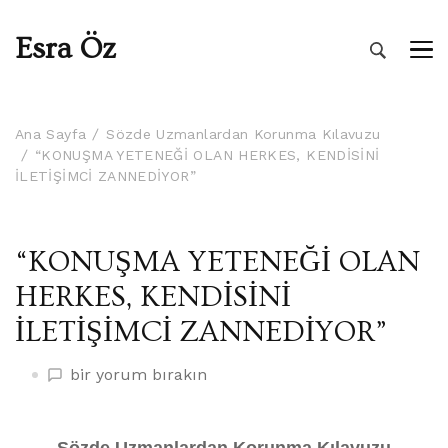
Esra Öz
Ana Sayfa
Sözde Uzmanlardan Korunma Kılavuzu
“KONUŞMA YETENEĞİ OLAN HERKES, KENDİSİNİ
İLETİŞİMCİ ZANNEDİYOR”
“KONUŞMA YETENEĞİ OLAN
HERKES, KENDİSİNİ
İLETİŞİMCİ ZANNEDİYOR”
“KONUŞMA
bir yorum bırakın
YETENEĞİ
OLAN
HERKES,